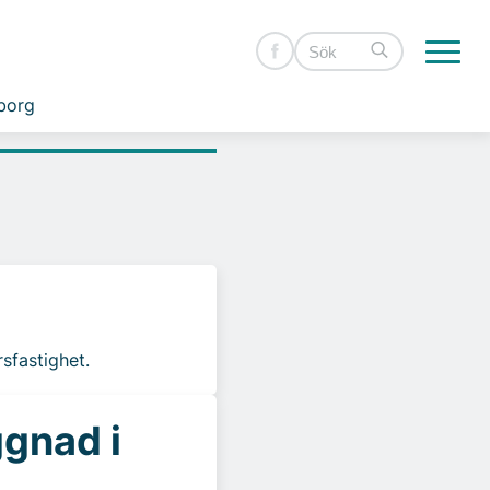
borg
rsfastighet.
ggnad i