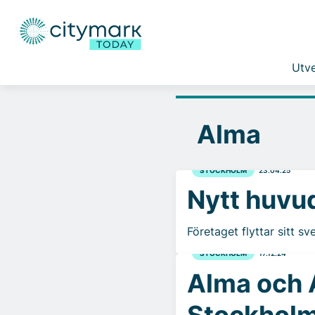
Utve
Alma
STOCKHOLM
23.04.25
Nytt huvu
Företaget flyttar sitt s
STOCKHOLM
17.12.24
Alma och A
Stockhol