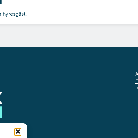
a hyresgäst.
A
O
P