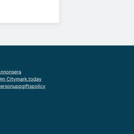
nnonsera
m Citymark.today
ersonuppgiftspolicy