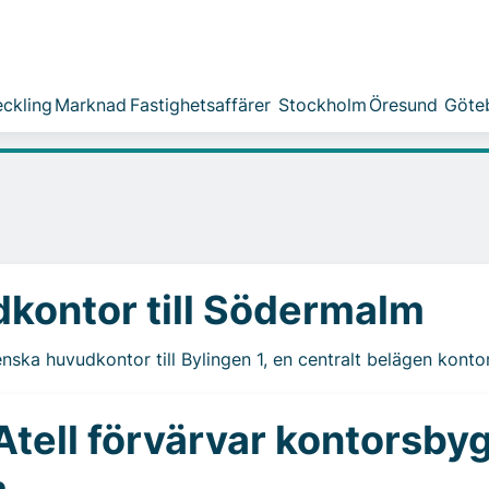
ckling
Marknad
Fastighetsaffärer
Stockholm
Öresund
Göte
dkontor till Södermalm
venska huvudkontor till Bylingen 1, en centralt belägen konto
tell förvärvar kontorsby
m