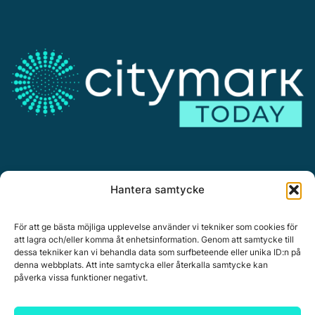
Annonsera
Hantera samtycke
Om Citymark.today
Personuppgiftspolicy
För att ge bästa möjliga upplevelse använder vi tekniker som cookies för
att lagra och/eller komma åt enhetsinformation. Genom att samtycke till
dessa tekniker kan vi behandla data som surfbeteende eller unika ID:n på
denna webbplats. Att inte samtycka eller återkalla samtycke kan
påverka vissa funktioner negativt.
Citymark, Östernäsvägen 1, 827 32 Ljusdal
www.citymark.se
, Tel. växel 0651-15050,
Policy för