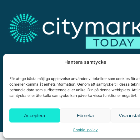
Hantera samtycke
För att ge bästa möjliga upplevelse använder vi tekniker som cookies för at
och/eller komma åt enhetsinformation. Genom att samtycke till dessa tekni
Citymark, Östernäsvägen 1, 827 32 Ljusdal
behandla data som surfbeteende eller unika ID:n på denna webbplats. Att i
samtycka eller återkalla samtycke kan påverka vissa funktioner negativt.
www.citymark.se
, Tel. växel 0651-15050,
Policy för dat
Copyright © 2025 All rights reserved.
Acceptera
Förneka
Visa instäl
Cookie-policy