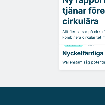
tjänar före
cirkulära
Allt fler satsar på cirk
kombinera cirkularitet m
GÖTEBORG
17.01.25
Nyckelfärdiga
Wallenstam såg potentia