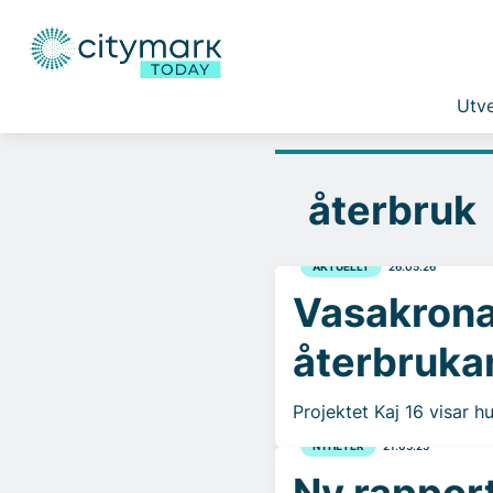
Utve
återbruk
AKTUELLT
26.05.26
Vasakrona
återbruka
Projektet Kaj 16 visar h
NYHETER
21.05.25
Ny rappor