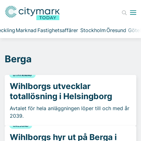
ckling
Marknad
Fastighetsaffärer
Stockholm
Öresund
Göte
Berga
UTHYRNING
Wihlborgs utvecklar
totallösning i Helsingborg
Avtalet för hela anläggningen löper till och med år
2039.
ÖRESUND
Wihlborgs hyr ut på Berga i