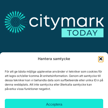
Annonsera
Hantera samtycke
Om Citymark.today
Personuppgiftspolicy
För att ge bästa möjliga upplevelse använder vi tekniker som cookies för
att lagra och/eller komma åt enhetsinformation. Genom att samtycke till
dessa tekniker kan vi behandla data som surfbeteende eller unika ID:n på
denna webbplats. Att inte samtycka eller återkalla samtycke kan
påverka vissa funktioner negativt.
Citymark, Östernäsvägen 1, 827 32 Ljusdal
www.citymark.se
, Tel. växel 0651-15050,
Policy för
Acceptera
datahantering, integritet och cookies.