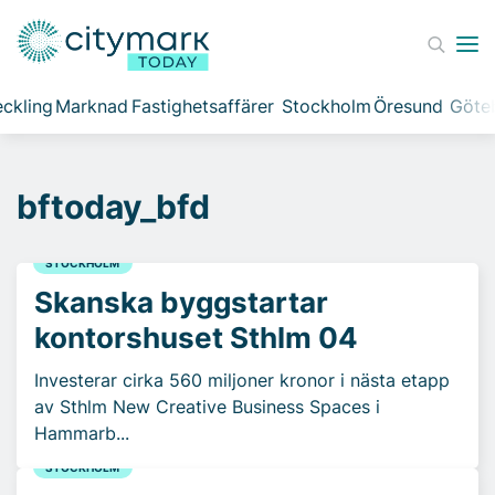
ckling
Marknad
Fastighetsaffärer
Stockholm
Öresund
Göte
bftoday_bfd
STOCKHOLM
Skanska byggstartar
kontorshuset Sthlm 04
Investerar cirka 560 miljoner kronor i nästa etapp
av Sthlm New Creative Business Spaces i
Hammarb...
STOCKHOLM