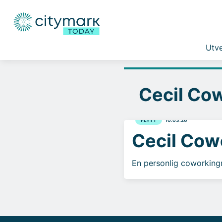
Utve
Cecil Co
FLYTT
10.03.26
Cecil Cow
En personlig coworking