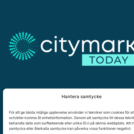
Hantera samtycke
Citymark, Östernäsvägen 1, 827 32 Ljusdal
www.citymark.se
, Tel. växel 0651-15050,
Policy för dat
För att ge bästa möjliga upplevelse använder vi tekniker som cookies för at
och/eller komma åt enhetsinformation. Genom att samtycke till dessa tekni
Copyright © 2025 All rights reserved.
behandla data som surfbeteende eller unika ID:n på denna webbplats. Att i
samtycka eller återkalla samtycke kan påverka vissa funktioner negativt.