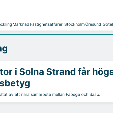
ckling
Marknad
Fastighetsaffärer
Stockholm
Öresund
Göte
ng
or i Solna Strand får hög
tsbetyg
esultat av ett nära samarbete mellan Fabege och Saab.