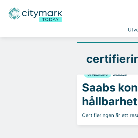
Utve
certifieri
UTVECKLING
24.02.26
Saabs kont
hållbarhe
Certifieringen är ett r