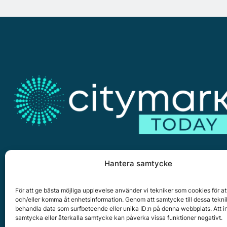
Hantera samtycke
För att ge bästa möjliga upplevelse använder vi tekniker som cookies för at
Citymark, Östernäsvägen 1, 827 32 Ljusdal
och/eller komma åt enhetsinformation. Genom att samtycke till dessa tekni
behandla data som surfbeteende eller unika ID:n på denna webbplats. Att i
www.citymark.se
, Tel. växel 0651-15050,
Policy för dat
samtycka eller återkalla samtycke kan påverka vissa funktioner negativt.