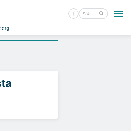
borg
sta