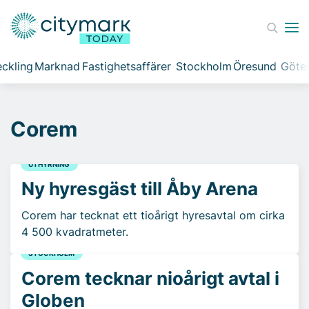
ckling
Marknad
Fastighetsaffärer
Stockholm
Öresund
Göte
Corem
UTHYRNING
Ny hyresgäst till Åby Arena
Corem har tecknat ett tioårigt hyresavtal om cirka
4 500 kvadratmeter.
STOCKHOLM
Corem tecknar nioårigt avtal i
Globen