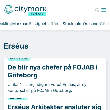
ckling
Marknad
Fastighetsaffärer
Stockholm
Öresund
Göte
Erséus
PÅ NYTT JOBB
De blir nya chefer på FOJAB i
Göteborg
Ulrika Nilsson, tidigare vd på Erséus, är ny
kontorschef på FOJAB i Göteborg.
GÖTEBORG
Erséus Arkitekter ansluter sig