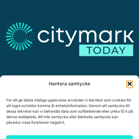
Annonsera
Hantera samtycke
Om Citymark.today
Personuppgiftspolicy
För att ge bästa möjliga upplevelse använder vi tekniker som cookies för
att lagra och/eller komma åt enhetsinformation. Genom att samtycke till
dessa tekniker kan vi behandla data som surfbeteende eller unika ID:n på
denna webbplats. Att inte samtycka eller återkalla samtycke kan
påverka vissa funktioner negativt.
Citymark, Östernäsvägen 1, 827 32 Ljusdal
www.citymark.se
, Tel. växel 0651-15050,
Policy för