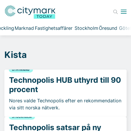
ckling
Marknad
Fastighetsaffärer
Stockholm
Öresund
Göte
Kista
UTHYRNING
Technopolis HUB uthyrd till 90
procent
Nores valde Technopolis efter en rekommendation
via sitt norska nätverk.
STOCKHOLM
Technopolis satsar på ny