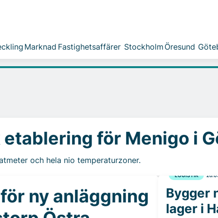
ckling
Marknad
Fastighetsaffärer
Stockholm
Öresund
Göte
 etablering för Menigo i 
atmeter och hela nio temperaturzoner.
LOGISTIK
26.0
för ny anläggning
Bygger n
lager i 
torp Östra