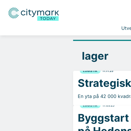
Utve
lager
LOGISTIK
11.11.25
Strategisk
En yta på 42 000 kvadr
LOGISTIK
17.09.25
Byggstart 
på Hedens