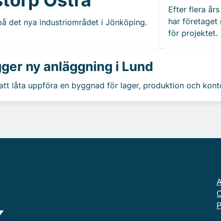
Efter flera år
har företaget
 på det nya industriområdet i Jönköping.
för projektet.
ger ny anläggning i Lund
t låta uppföra en byggnad för lager, produktion och kontor
A
O
P