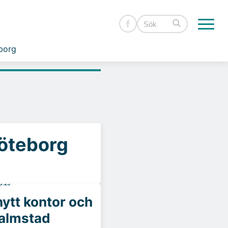
borg
Göteborg
3.25
ytt kontor och
Halmstad