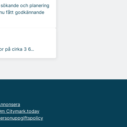
s sökande och planering
 nu fått godkännande
 på cirka 3 6...
nnonsera
m Citymark.today
ersonuppgiftspolicy