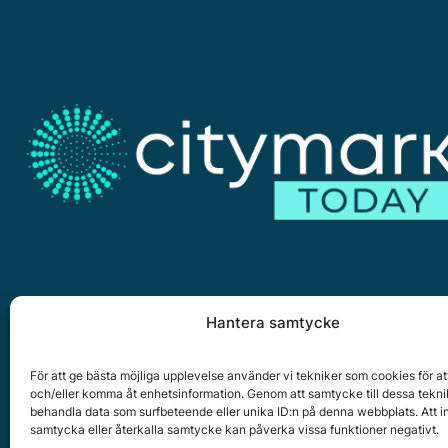
Hantera samtycke
Citymark, Östernäsvägen 1, 827 32 Ljusdal
www.citymark.se
, Tel. växel 0651-15050,
Policy för dat
För att ge bästa möjliga upplevelse använder vi tekniker som cookies för at
och/eller komma åt enhetsinformation. Genom att samtycke till dessa tekni
Copyright © 2025 All rights reserved.
behandla data som surfbeteende eller unika ID:n på denna webbplats. Att i
samtycka eller återkalla samtycke kan påverka vissa funktioner negativt.