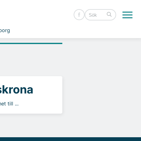
borg
dskrona
 till ...