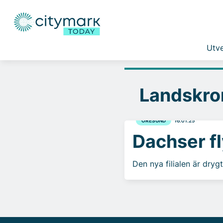
Utve
Landskro
ÖRESUND
16.01.25
Dachser fl
Den nya filialen är drygt