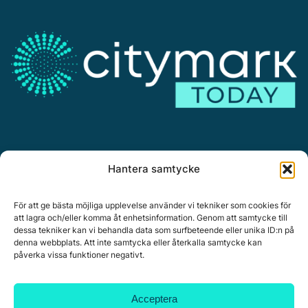
Annonsera
Hantera samtycke
Om Citymark.today
Personuppgiftspolicy
För att ge bästa möjliga upplevelse använder vi tekniker som cookies för
att lagra och/eller komma åt enhetsinformation. Genom att samtycke till
dessa tekniker kan vi behandla data som surfbeteende eller unika ID:n på
denna webbplats. Att inte samtycka eller återkalla samtycke kan
påverka vissa funktioner negativt.
Citymark, Östernäsvägen 1, 827 32 Ljusdal
www.citymark.se
, Tel. växel 0651-15050,
Policy för
Acceptera
datahantering, integritet och cookies.