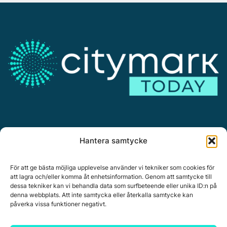
Annonsera
Hantera samtycke
Om Citymark.today
Personuppgiftspolicy
För att ge bästa möjliga upplevelse använder vi tekniker som cookies för
att lagra och/eller komma åt enhetsinformation. Genom att samtycke till
dessa tekniker kan vi behandla data som surfbeteende eller unika ID:n på
denna webbplats. Att inte samtycka eller återkalla samtycke kan
påverka vissa funktioner negativt.
Citymark, Östernäsvägen 1, 827 32 Ljusdal
www.citymark.se
, Tel. växel 0651-15050,
Policy för