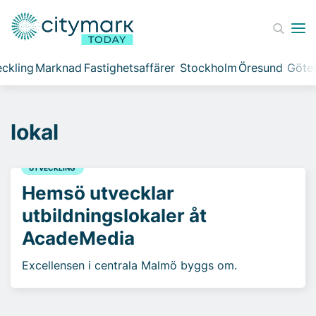
ckling
Marknad
Fastighetsaffärer
Stockholm
Öresund
Göte
lokal
UTVECKLING
Hemsö utvecklar
utbildningslokaler åt
AcadeMedia
Excellensen i centrala Malmö byggs om.