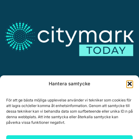
Annonsera
Hantera samtycke
Om Citymark.today
Personuppgiftspolicy
För att ge bästa möjliga upplevelse använder vi tekniker som cookies för
att lagra och/eller komma åt enhetsinformation. Genom att samtycke till
dessa tekniker kan vi behandla data som surfbeteende eller unika ID:n på
denna webbplats. Att inte samtycka eller återkalla samtycke kan
påverka vissa funktioner negativt.
Citymark, Östernäsvägen 1, 827 32 Ljusdal
www.citymark.se
, Tel. växel 0651-15050,
Policy för