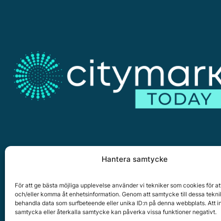
Hantera samtycke
Citymark, Östernäsvägen 1, 827 32 Ljusdal
www.citymark.se
, Tel. växel 0651-15050,
Policy för dat
För att ge bästa möjliga upplevelse använder vi tekniker som cookies för at
och/eller komma åt enhetsinformation. Genom att samtycke till dessa tekni
Copyright © 2025 All rights reserved.
behandla data som surfbeteende eller unika ID:n på denna webbplats. Att i
samtycka eller återkalla samtycke kan påverka vissa funktioner negativt.