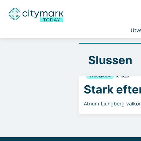
Utve
Slussen
STOCKHOLM
07.10.25
Stark efte
Atrium Ljungberg välkom