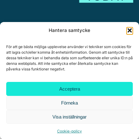
Annonsera
Hantera samtycke
Om Citymark.today
Personuppgiftspolicy
För att ge bästa möjliga upplevelse använder vi tekniker som cookies för
att lagra och/eller komma åt enhetsinformation. Genom att samtycke till
dessa tekniker kan vi behandla data som surfbeteende eller unika ID:n på
denna webbplats. Att inte samtycka eller återkalla samtycke kan
påverka vissa funktioner negativt.
Citymark, Östernäsvägen 1, 827 32 Ljusdal
www.citymark.se
, Tel. växel 0651-15050,
Policy för
Acceptera
datahantering, integritet och cookies.
Copyright © 2025 All rights reserved.
Förneka
Visa inställningar
Cookie-policy