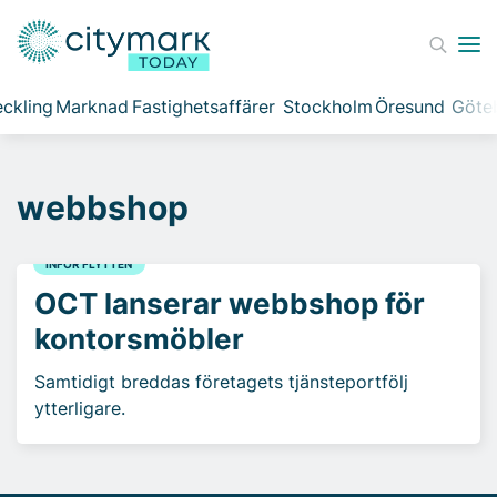
ckling
Marknad
Fastighetsaffärer
Stockholm
Öresund
Göte
webbshop
INFÖR FLYTTEN
OCT lanserar webbshop för
kontorsmöbler
Samtidigt breddas företagets tjänsteportfölj
ytterligare.