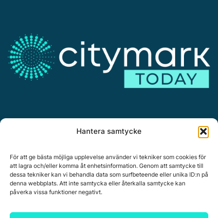
Annonsera
Hantera samtycke
Om Citymark.today
Personuppgiftspolicy
För att ge bästa möjliga upplevelse använder vi tekniker som cookies för
att lagra och/eller komma åt enhetsinformation. Genom att samtycke till
dessa tekniker kan vi behandla data som surfbeteende eller unika ID:n på
denna webbplats. Att inte samtycka eller återkalla samtycke kan
påverka vissa funktioner negativt.
Citymark, Östernäsvägen 1, 827 32 Ljusdal
www.citymark.se
, Tel. växel 0651-15050,
Policy för