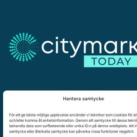
Hantera samtycke
Citymark, Östernäsvägen 1, 827 32 Ljusdal
www.citymark.se
, Tel. växel 0651-15050,
Policy för dat
För att ge bästa möjliga upplevelse använder vi tekniker som cookies för at
och/eller komma åt enhetsinformation. Genom att samtycke till dessa tekni
Copyright © 2025 All rights reserved.
behandla data som surfbeteende eller unika ID:n på denna webbplats. Att i
samtycka eller återkalla samtycke kan påverka vissa funktioner negativt.