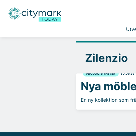
Utve
Zilenzio
PRODUKTNYHETER
30.06.25
Nya möble
En ny kollektion som fr