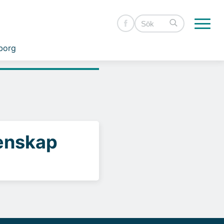
borg
enskap