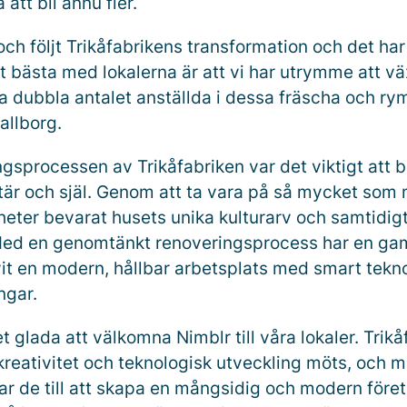
 att bli ännu fler.
 och följt Trikåfabrikens transformation och det har 
t bästa med lokalerna är att vi har utrymme att vä
 dubbla antalet anställda i dessa fräscha och ryml
allborg.
gsprocessen av Trikåfabriken var det viktigt att b
tär och själ. Genom att ta vara på så mycket som m
heter bevarat husets unika kulturarv och samtidig
 Med en genomtänkt renoveringsprocess har en g
ivit en modern, hållbar arbetsplats med smart tekn
ngar.
t glada att välkomna Nimblr till våra lokaler. Trikå
 kreativitet och teknologisk utveckling möts, och 
ar de till att skapa en mångsidig och modern föret