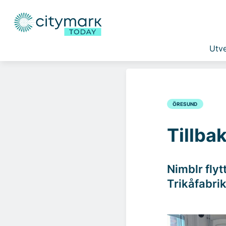
Utve
ÖRESUND
Tillba
Nimblr flyt
Trikåfabri