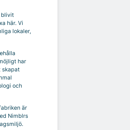
blivit
xa här. Vi
iga lokaler,
ehålla
öjligt har
t skapat
ammal
ologi och
fabriken är
med Nimblrs
agsmiljö.