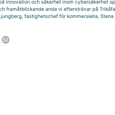
på innovation och säkerhet inom cybersäkerhet s
h framåtblickande anda vi eftersträvar på Trikåfa
Ljungberg, fastighetschef för kommersiella, Stena