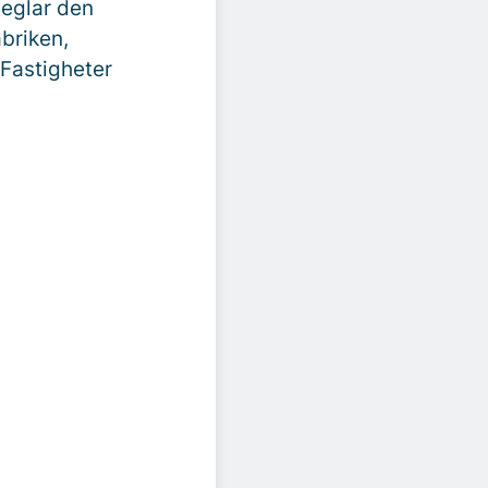
peglar den
briken,
 Fastigheter