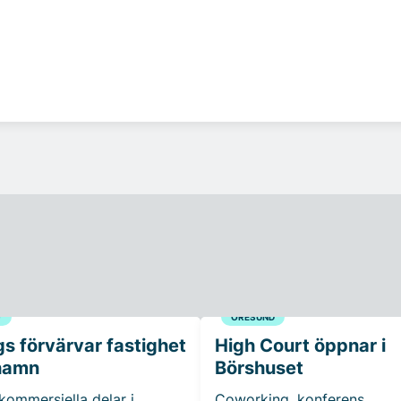
G
ÖRESUND
s förvärvar fastighet
High Court öppnar i
hamn
Börshuset
 kommersiella delar i
Coworking, konferens,