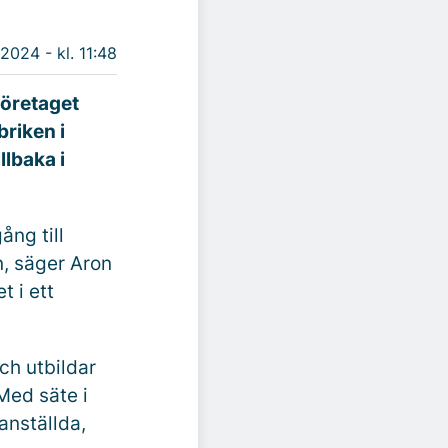
 2024 - kl. 11:48
företaget
briken i
llbaka i
ång till
n, säger Aron
 i ett
ch utbildar
Med säte i
anställda,