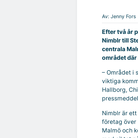
Av: Jenny Fors
Efter två år
Nimblr till S
centrala Malm
området där a
– Området i s
viktiga komm
Hallborg, Ch
pressmeddel
Nimblr är et
företag över 
Malmö och ko