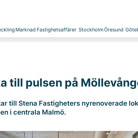
ckling
Marknad
Fastighetsaffärer
Stockholm
Öresund
Göte
ka till pulsen på Möllevån
tar till Stena Fastigheters nyrenoverade lo
ken i centrala Malmö.