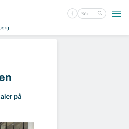
borg
gen
kaler på