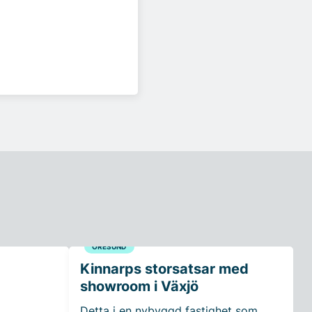
ÖRESUND
Kinnarps storsatsar med
showroom i Växjö
Detta i en nybyggd fastighet som