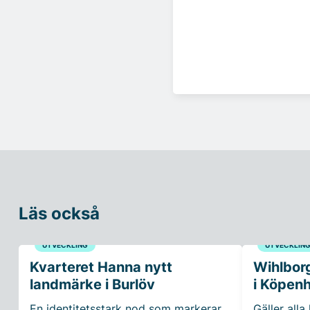
Läs också
UTVECKLING
UTVECKLIN
Kvarteret Hanna nytt
Wihlborg
landmärke i Burlöv
i Köpen
En identitetsstark nod som markerar
Gäller alla