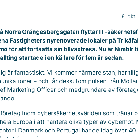
9. okt.
 på Norra Grängesbergsgatan flyttar IT-säkerhets
tena Fastigheters nyrenoverade lokaler på Trikåfa
ö för att fortsätta sin tillväxtresa. Nu är Nimblr ti
llting startade i en källare för fem år sedan.
ig är fantastiskt. Vi kommer närmare stan, har tillg
unikationer – och får dessutom pulsen från Mölla
ief Marketing Officer och medgrundare av företaget
ande.
t företag inom cybersäkerhetsvärlden som tränar o
hela Europa i att hantera olika typer av cyberhot. 
ntor i Danmark och Portugal har de idag över 40 