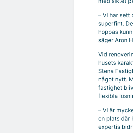
med siktet på
– Vi har sett
superfint. De
hoppas kunna
säger Aron H
Vid renoverin
husets karak
Stena Fastig
något nytt.
fastighet bl
flexibla lösni
– Vi är mycke
en plats där
expertis bidr