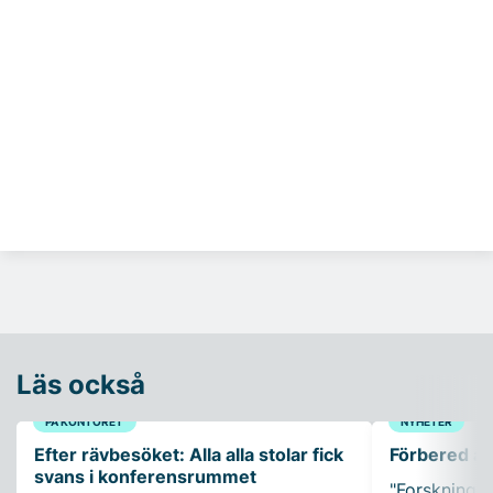
Läs också
PÅ KONTORET
NYHETER
Efter rävbesöket: Alla alla stolar fick
Förbered ar
svans i konferensrummet
"Forskning so