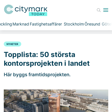
ckling
Marknad
Fastighetsaffärer
Stockholm
Öresund
Göte
NYHETER
Topplista: 50 största
kontorsprojekten i landet
Här byggs framtidsprojekten.