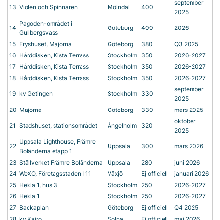
september
13
Violen och Spinnaren
Mölndal
400
2025
Pagoden-området i
14
Göteborg
400
2026
Gullbergsvass
15
Fryshuset, Majorna
Göteborg
380
Q3 2025
16
Hårddisken, Kista Terrass
Stockholm
350
2026-2027
17
Hårddisken, Kista Terrass
Stockholm
350
2026-2027
18
Hårddisken, Kista Terrass
Stockholm
350
2026-2027
september
19
kv Getingen
Stockholm
330
2025
20
Majorna
Göteborg
330
mars 2025
oktober
21
Stadshuset, stationsområdet
Ängelholm
320
2025
Uppsala Lighthouse, Främre
22
Uppsala
300
mars 2026
Boländerna etapp 1
23
Ställverket Främre Boländerna
Uppsala
280
juni 2026
24
WeXO, Företagsstaden I 11
Växjö
Ej officiell
januari 2026
25
Hekla 1, hus 3
Stockholm
250
2026-2027
26
Hekla 1
Stockholm
250
2026-2027
27
Backaplan
Göteborg
Ej officiell
Q4 2025
28
kv Kairo
Solna
Ej officiell
maj 2026