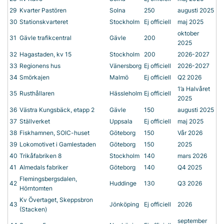
29
Kvarter Pastören
Solna
250
augusti 2025
30
Stationskvarteret
Stockholm
Ej officiell
maj 2025
oktober
31
Gävle trafikcentral
Gävle
200
2025
32
Hagastaden, kv 15
Stockholm
200
2026-2027
33
Regionens hus
Vänersborg
Ej officiell
2026-2027
34
Smörkajen
Malmö
Ej officiell
Q2 2026
1’a Halvåret
35
Rusthållaren
Hässleholm
Ej officiell
2025
36
Västra Kungsbäck, etapp 2
Gävle
150
augusti 2025
37
Ställverket
Uppsala
Ej officiell
maj 2025
38
Fiskhamnen, SOIC-huset
Göteborg
150
Vår 2026
39
Lokomotivet i Gamlestaden
Göteborg
150
2025
40
Trikåfabriken 8
Stockholm
140
mars 2026
41
Almedals fabriker
Göteborg
140
Q4 2025
Flemingsbergsdalen,
42
Huddinge
130
Q3 2026
Hörntomten
Kv Övertaget, Skeppsbron
43
Jönköping
Ej officiell
2026
(Stacken)
september