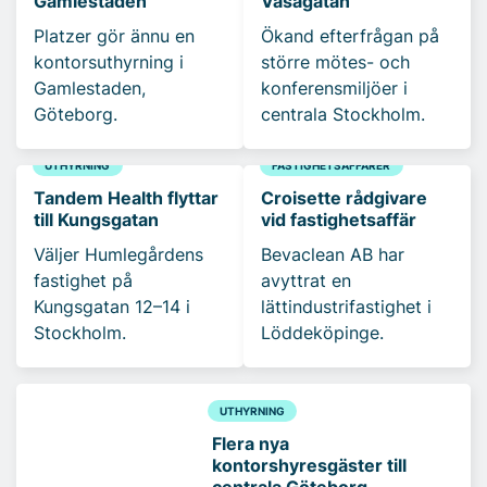
Gamlestaden
Vasagatan
Platzer gör ännu en
Ökand efterfrågan på
kontorsuthyrning i
större mötes- och
Gamlestaden,
konferensmiljöer i
Göteborg.
centrala Stockholm.
UTHYRNING
FASTIGHETSAFFÄRER
Tandem Health flyttar
Croisette rådgivare
till Kungsgatan
vid fastighetsaffär
Väljer Humlegårdens
Bevaclean AB har
fastighet på
avyttrat en
Kungsgatan 12–14 i
lättindustrifastighet i
Stockholm.
Löddeköpinge.
UTHYRNING
Flera nya
kontorshyresgäster till