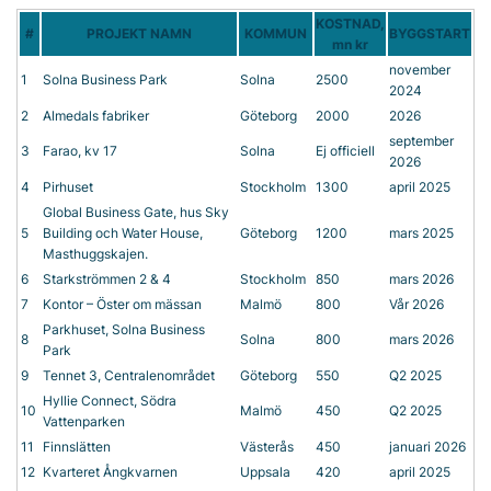
KOSTNAD,
#
PROJEKT NAMN
KOMMUN
BYGGSTART
mn kr
november
1
Solna Business Park
Solna
2500
2024
2
Almedals fabriker
Göteborg
2000
2026
september
3
Farao, kv 17
Solna
Ej officiell
2026
4
Pirhuset
Stockholm
1300
april 2025
Global Business Gate, hus Sky
5
Building och Water House,
Göteborg
1200
mars 2025
Masthuggskajen.
6
Starkströmmen 2 & 4
Stockholm
850
mars 2026
7
Kontor – Öster om mässan
Malmö
800
Vår 2026
Parkhuset, Solna Business
8
Solna
800
mars 2026
Park
9
Tennet 3, Centralenområdet
Göteborg
550
Q2 2025
Hyllie Connect, Södra
10
Malmö
450
Q2 2025
Vattenparken
11
Finnslätten
Västerås
450
januari 2026
12
Kvarteret Ångkvarnen
Uppsala
420
april 2025