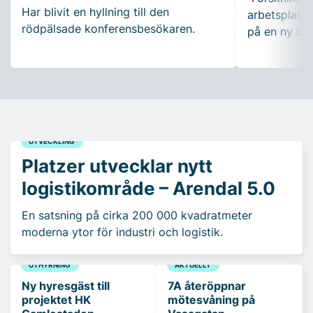
Har blivit en hyllning till den
arbetsplatser
rödpälsade konferensbesökaren.
på en ny bo
UTVECKLING
Platzer utvecklar nytt
logistikområde – Arendal 5.0
En satsning på cirka 200 000 kvadratmeter
moderna ytor för industri och logistik.
UTHYRNING
AKTUELLT
Ny hyresgäst till
7A återöppnar
projektet HK
mötesvåning på