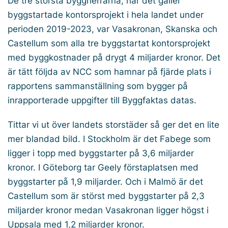
De tre största byggherrarna, när det gäller
byggstartade kontorsprojekt i hela landet under
perioden 2019-2023, var Vasakronan, Skanska och
Castellum som alla tre byggstartat kontorsprojekt
med byggkostnader på drygt 4 miljarder kronor. Det
är tätt följda av NCC som hamnar på fjärde plats i
rapportens sammanställning som bygger på
inrapporterade uppgifter till Byggfaktas datas.
Tittar vi ut över landets storstäder så ger det en lite
mer blandad bild. I Stockholm är det Fabege som
ligger i topp med byggstarter på 3,6 miljarder
kronor. I Göteborg tar Geely förstaplatsen med
byggstarter på 1,9 miljarder. Och i Malmö är det
Castellum som är störst med byggstarter på 2,3
miljarder kronor medan Vasakronan ligger högst i
Uppsala med 1,2 miljarder kronor.