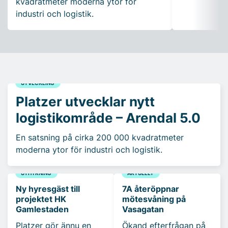
kvadratmeter moderna ytor för
industri och logistik.
UTVECKLING
Platzer utvecklar nytt
logistikområde – Arendal 5.0
En satsning på cirka 200 000 kvadratmeter
moderna ytor för industri och logistik.
UTHYRNING
AKTUELLT
Ny hyresgäst till
7A återöppnar
projektet HK
mötesvåning på
Gamlestaden
Vasagatan
Platzer gör ännu en
Ökand efterfrågan på