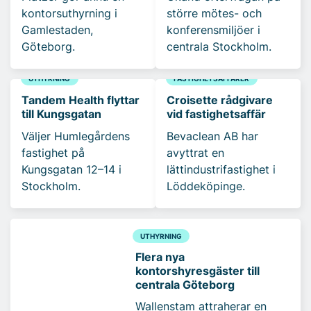
kontorsuthyrning i
större mötes- och
Gamlestaden,
konferensmiljöer i
Göteborg.
centrala Stockholm.
UTHYRNING
FASTIGHETSAFFÄRER
Tandem Health flyttar
Croisette rådgivare
till Kungsgatan
vid fastighetsaffär
Väljer Humlegårdens
Bevaclean AB har
fastighet på
avyttrat en
Kungsgatan 12–14 i
lättindustrifastighet i
Stockholm.
Löddeköpinge.
UTHYRNING
Flera nya
kontorshyresgäster till
centrala Göteborg
Wallenstam attraherar en