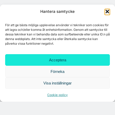
Hantera samtycke
För att ge bästa möjliga upplevelse använder vi tekniker som cookies för
att lagra och/eller komma åt enhetsinformation. Genom att samtycke till
dessa tekniker kan vi behandla data som surfbeteende eller unika ID:n på
denna webbplats. Att inte samtycka eller återkalla samtycke kan
påverka vissa funktioner negativt.
Acceptera
Förneka
Citymarks nyhetsbrev
Visa inställningar
Cookie-policy
Få relevanta branschnyheter
varje vecka