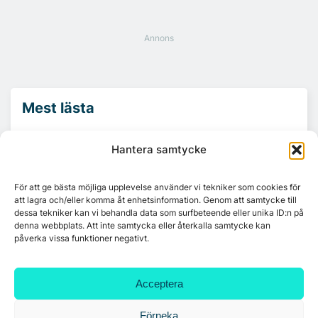
Mest lästa
Hantera samtycke
Platzer utvecklar nytt logistikområde –
Arendal 5.0
För att ge bästa möjliga upplevelse använder vi tekniker som cookies för
att lagra och/eller komma åt enhetsinformation. Genom att samtycke till
Ny hyresgäst till projektet HK Gamlestaden
dessa tekniker kan vi behandla data som surfbeteende eller unika ID:n på
denna webbplats. Att inte samtycka eller återkalla samtycke kan
påverka vissa funktioner negativt.
7A återöppnar mötesvåning på Vasagatan
Acceptera
Förneka