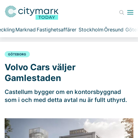
ckling
Marknad
Fastighetsaffärer
Stockholm
Öresund
Göte
GÖTEBORG
Volvo Cars väljer
Gamlestaden
Castellum bygger om en kontorsbyggnad
som i och med detta avtal nu är fullt uthyrd.