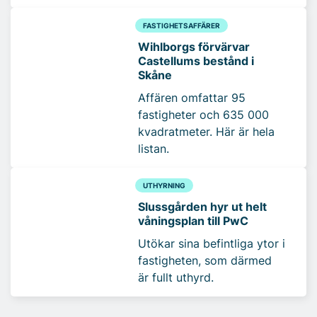
FASTIGHETSAFFÄRER
Wihlborgs förvärvar
Castellums bestånd i
Skåne
Affären omfattar 95
fastigheter och 635 000
kvadratmeter. Här är hela
listan.
UTHYRNING
Slussgården hyr ut helt
våningsplan till PwC
Utökar sina befintliga ytor i
fastigheten, som därmed
är fullt uthyrd.