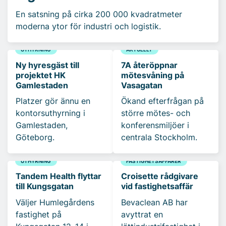
En satsning på cirka 200 000 kvadratmeter
moderna ytor för industri och logistik.
UTHYRNING
AKTUELLT
Ny hyresgäst till
7A återöppnar
projektet HK
mötesvåning på
Gamlestaden
Vasagatan
Platzer gör ännu en
Ökand efterfrågan på
kontorsuthyrning i
större mötes- och
Gamlestaden,
konferensmiljöer i
Göteborg.
centrala Stockholm.
UTHYRNING
FASTIGHETSAFFÄRER
Tandem Health flyttar
Croisette rådgivare
till Kungsgatan
vid fastighetsaffär
Väljer Humlegårdens
Bevaclean AB har
fastighet på
avyttrat en