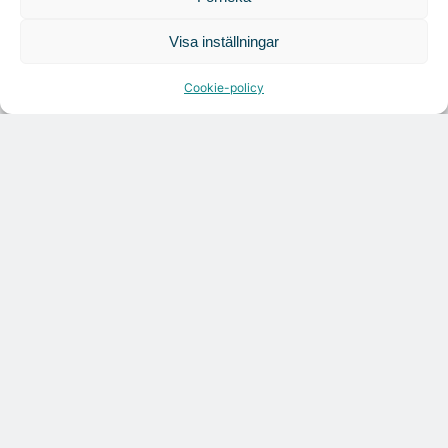
Tandem Health flyttar till Kungsgatan
Visa inställningar
Cookie-policy
Croisette rådgivare vid fastighetsaffär