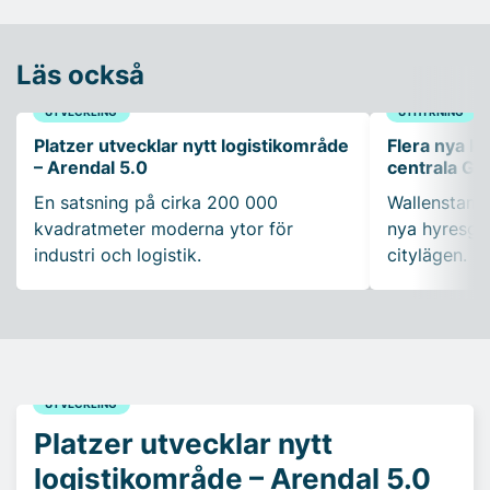
Läs också
UTVECKLING
UTHYRNING
Platzer utvecklar nytt logistikområde
Flera nya ko
– Arendal 5.0
centrala Gö
En satsning på cirka 200 000
Wallenstam 
kvadratmeter moderna ytor för
nya hyresgäs
industri och logistik.
citylägen.
UTVECKLING
Platzer utvecklar nytt
logistikområde – Arendal 5.0