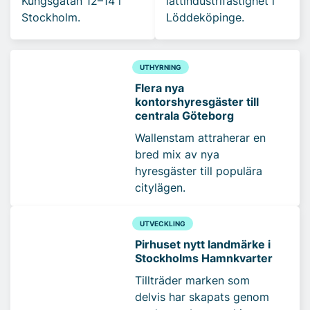
Kungsgatan 12–14 i
lättindustrifastighet i
Stockholm.
Löddeköpinge.
UTHYRNING
Flera nya
kontorshyresgäster till
centrala Göteborg
Wallenstam attraherar en
bred mix av nya
hyresgäster till populära
citylägen.
UTVECKLING
Pirhuset nytt landmärke i
Stockholms Hamnkvarter
Tillträder marken som
delvis har skapats genom