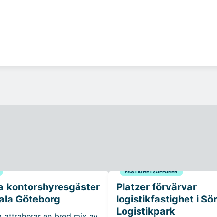
FASTIGHETSAFFÄRER
a kontorshyresgäster
Platzer förvärvar
trala Göteborg
logistikfastighet i Sö
Logistikpark
 attraherar en bred mix av