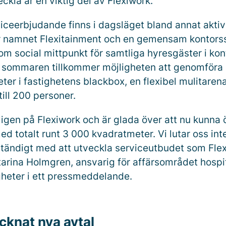
kla är en viktig del av Flexiwork.
viceerbjudande finns i dagsläget bland annat aktiv
r namnet Flexitainment och en gemensam kontors
om social mittpunkt för samtliga hyresgäster i kon
r sommaren tillkommer möjligheten att genomföra
eter i fastighetens blackbox, en flexibel mulitare
ill 200 personer.
kligen på Flexiwork och är glada över att nu kunn
d totalt runt 3 000 kvadratmeter. Vi lutar oss inte
ständigt med att utveckla serviceutbudet som Flex
tarina Holmgren, ansvarig för affärsområdet hospit
gheter
i ett pressmeddelande.
cknat nya avtal