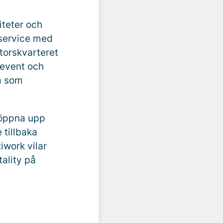
iteter och
service med
torskvarteret
 event och
na som
a öppna upp
 tillbaka
iwork vilar
ality på