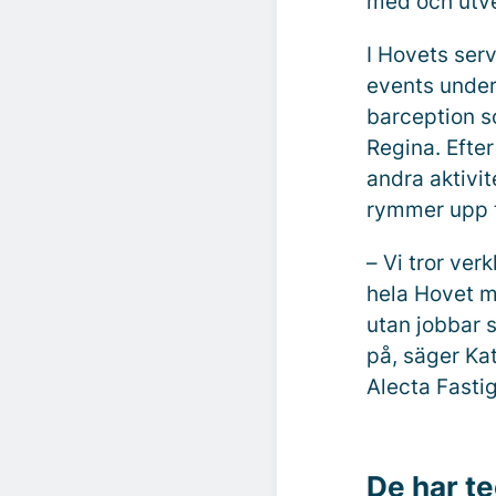
med och utvec
I Hovets ser
events unde
barception s
Regina. Efte
andra aktivit
rymmer upp t
–
Vi tror ver
hela Hovet me
utan jobbar 
på, säger Ka
Alecta Fasti
De har te