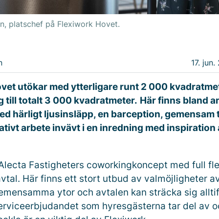
n, platschef på Flexiwork Hovet.
n
17. jun.
vet utökar med ytterligare runt 2 000 kvadratmet
 till totalt 3 000 kvadratmeter.
Här finns bland a
ed härligt ljusinsläpp, en barception, gemensam 
eativt arbete invävt i en inredning med inspiration 
Alecta Fastigheters coworkingkoncept med full flexib
 avtal. Här finns ett stort utbud av valmöjligheter a
mensamma ytor och avtalen kan sträcka sig allti
. Serviceerbjudandet som hyresgästerna tar del av o