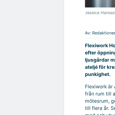
Jessica Hansso
Av: Redaktione
Flexiwork Ho
efter öppning
ljusgårdar m
ateljé för kr
punkighet.
Flexiwork är 
från rum till
mötesrum, ge
till flera år