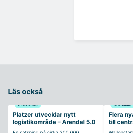
Läs också
UTVECKLING
UTHYRNING
Platzer utvecklar nytt
Flera ny
logistikområde – Arendal 5.0
till cen
En satsning på cirka 200 000
Wallenstam