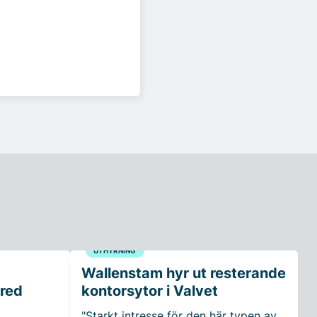
UTHYRNING
Wallenstam hyr ut resterande
rred
kontorsytor i Valvet
"Starkt intresse för den här typen av