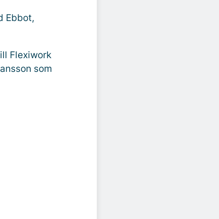
d Ebbot,
ll Flexiwork
Hansson som