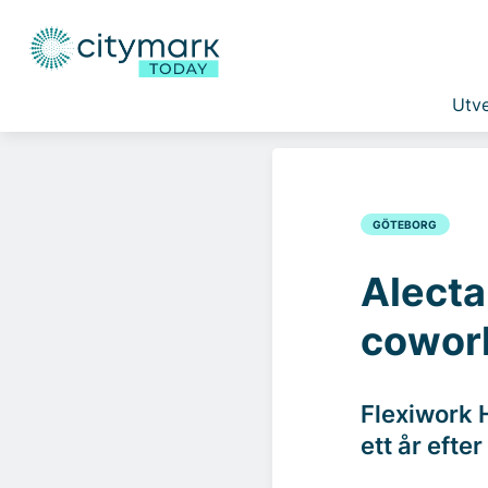
Utve
GÖTEBORG
Alecta
cowor
Flexiwork 
ett år efte