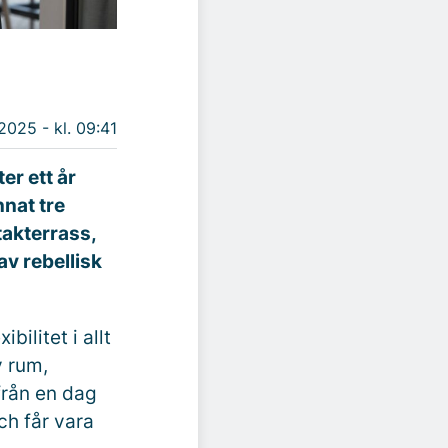
 2025 - kl. 09:41
er ett år
nnat tre
takterrass,
av rebellisk
ilitet i allt
v rum,
från en dag
ch får vara