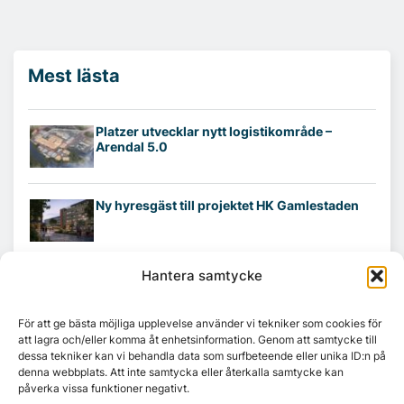
Mest lästa
Platzer utvecklar nytt logistikområde –
Arendal 5.0
Ny hyresgäst till projektet HK Gamlestaden
Hantera samtycke
7A återöppnar mötesvåning på Vasagatan
För att ge bästa möjliga upplevelse använder vi tekniker som cookies för
att lagra och/eller komma åt enhetsinformation. Genom att samtycke till
Tandem Health flyttar till Kungsgatan
dessa tekniker kan vi behandla data som surfbeteende eller unika ID:n på
denna webbplats. Att inte samtycka eller återkalla samtycke kan
påverka vissa funktioner negativt.