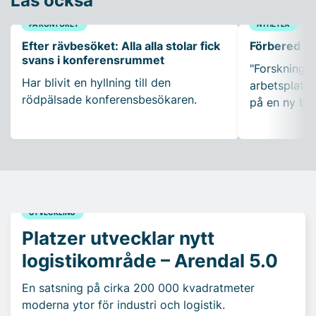
Läs också
PÅ KONTORET
NYHETER
Efter rävbesöket: Alla alla stolar fick
Förbered ar
svans i konferensrummet
"Forskning so
Har blivit en hyllning till den
arbetsplatser
rödpälsade konferensbesökaren.
på en ny bo
UTVECKLING
Platzer utvecklar nytt
logistikområde – Arendal 5.0
En satsning på cirka 200 000 kvadratmeter
moderna ytor för industri och logistik.