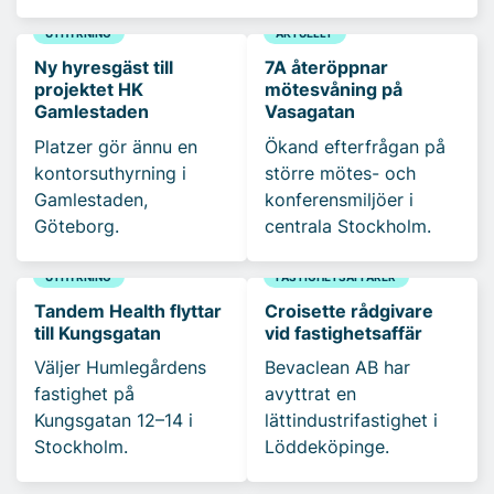
UTHYRNING
AKTUELLT
Ny hyresgäst till
7A återöppnar
projektet HK
mötesvåning på
Gamlestaden
Vasagatan
Platzer gör ännu en
Ökand efterfrågan på
kontorsuthyrning i
större mötes- och
Gamlestaden,
konferensmiljöer i
Göteborg.
centrala Stockholm.
UTHYRNING
FASTIGHETSAFFÄRER
Tandem Health flyttar
Croisette rådgivare
till Kungsgatan
vid fastighetsaffär
Väljer Humlegårdens
Bevaclean AB har
fastighet på
avyttrat en
Kungsgatan 12–14 i
lättindustrifastighet i
Stockholm.
Löddeköpinge.