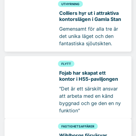
UTHYRNING
Colliers hyr ut i attraktiva
kontorslägen i Gamla Stan
Gemensamt för alla tre är
det unika läget och den
fantastiska sjöutsikten.
FLYTT
Fojab har skapat ett
kontor i H55-paviljongen
"Det är ett särskilt ansvar
att arbeta med en känd
byggnad och ge den en ny
funktion"
FASTIGHETSAFFÄRER
Wihlborgs förvärvar