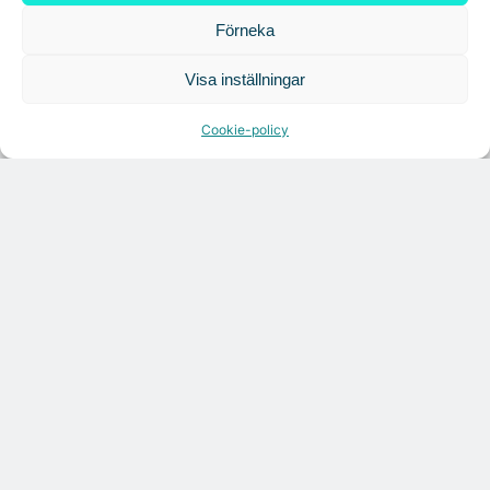
Förneka
Visa inställningar
Cookie-policy
Citymarks nyhetsbrev
Få relevanta branschnyheter
varje vecka