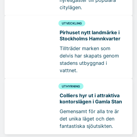
hyresgäster till populära
citylägen.
UTVECKLING
Pirhuset nytt landmärke i
Stockholms Hamnkvarter
Tillträder marken som
delvis har skapats genom
stadens utbyggnad i
vattnet.
UTHYRNING
Colliers hyr ut i attraktiva
kontorslägen i Gamla Stan
Gemensamt för alla tre är
det unika läget och den
fantastiska sjöutsikten.