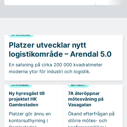
UTVECKLING
Platzer utvecklar nytt
logistikområde – Arendal 5.0
En satsning på cirka 200 000 kvadratmeter
moderna ytor för industri och logistik.
UTHYRNING
AKTUELLT
Ny hyresgäst till
7A återöppnar
projektet HK
mötesvåning på
Gamlestaden
Vasagatan
Platzer gör ännu en
Ökand efterfrågan på
kontorsuthyrning i
större mötes- och