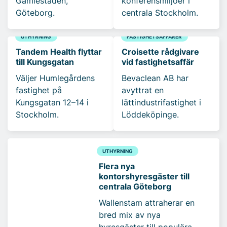
Gamlestaden,
konferensmiljöer i
Göteborg.
centrala Stockholm.
UTHYRNING
FASTIGHETSAFFÄRER
Tandem Health flyttar
Croisette rådgivare
till Kungsgatan
vid fastighetsaffär
Väljer Humlegårdens
Bevaclean AB har
fastighet på
avyttrat en
Kungsgatan 12–14 i
lättindustrifastighet i
Stockholm.
Löddeköpinge.
UTHYRNING
Flera nya
kontorshyresgäster till
centrala Göteborg
Wallenstam attraherar en
bred mix av nya