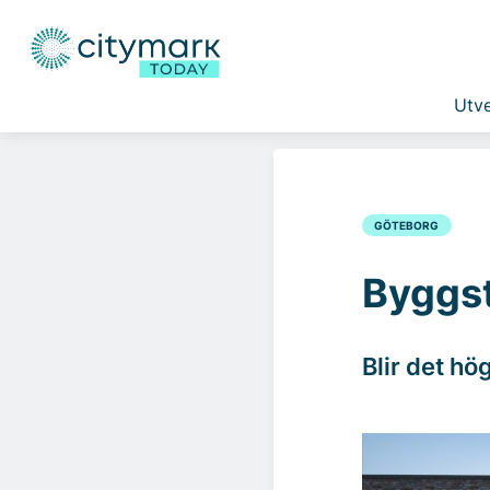
Utve
GÖTEBORG
Byggst
Blir det hö