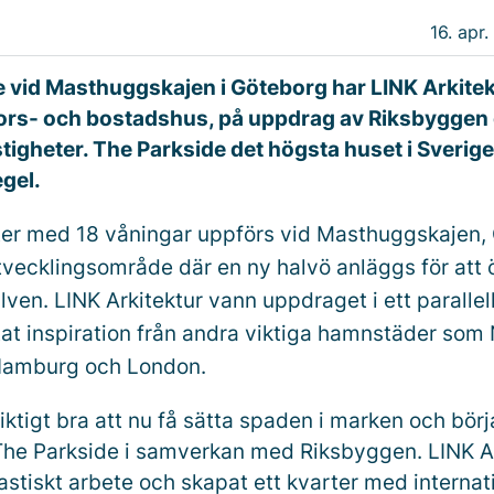
16. apr.
e vid Masthuggskajen i Göteborg har LINK Arkitek
tors- och bostadshus, på uppdrag av Riksbyggen 
igheter. The Parkside det högsta huset i Sverige
egel.
rter med 18 våningar uppförs vid Masthuggskajen,
tvecklingsområde där en ny halvö anläggs för att
ven. LINK Arkitektur vann uppdraget i ett paralle
at inspiration från andra viktiga hamnstäder som
Hamburg och London.
iktigt bra att nu få sätta spaden i marken och bör
The Parkside i samverkan med Riksbyggen. LINK Ar
tastiskt arbete och skapat ett kvarter med internat