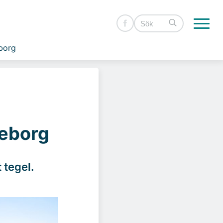
borg
teborg
 tegel.