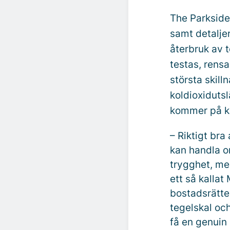
The Parkside 
samt detaljer
återbruk av t
testas, rens
största skill
koldioxiduts
kommer på k
– Riktigt bra 
kan handla om
trygghet, men
ett så kalla
bostadsrätte
tegelskal och
få en genuin