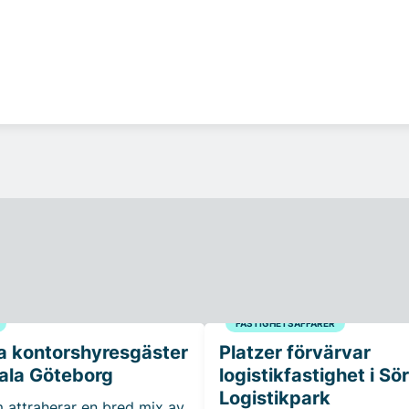
FASTIGHETSAFFÄRER
a kontorshyresgäster
Platzer förvärvar
trala Göteborg
logistikfastighet i Sö
Logistikpark
 attraherar en bred mix av