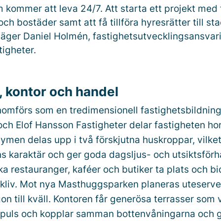
 kommer att leva 24/7. Att starta ett projekt med
ch bostäder samt att få tillföra hyresrätter till s
 säger Daniel Holmén, fastighetsutvecklingsansvari
igheter.
, kontor och handel
nomförs som en tredimensionell fastighetsbildning
ch Elof Hansson Fastigheter delar fastigheten hori
men delas upp i två förskjutna huskroppar, vilke
s karaktär och ger goda dagsljus- och utsiktsförhå
a restauranger, kaféer och butiker ta plats och bidr
olkliv. Mot nya Masthuggsparken planeras uteserv
on till kväll. Kontoren får generösa terrasser som 
puls och kopplar samman bottenvåningarna och g