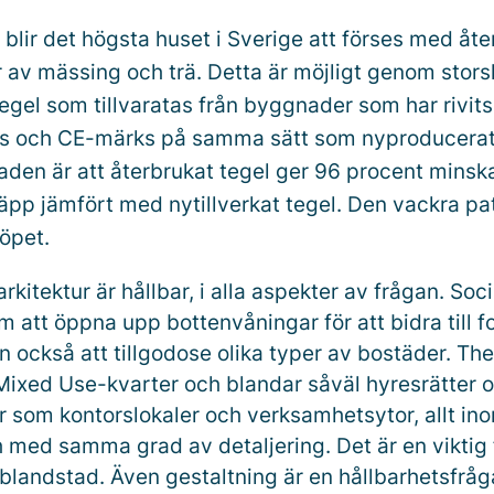
blir det högsta huset i Sverige att förses med åte
 av mässing och trä. Detta är möjligt genom stors
egel som tillvaratas från byggnader som har rivits
as och CE-märks på samma sätt som nyproducerat
naden är att återbrukat tegel ger 96 procent mins
läpp jämfört med nytillverkat tegel. Den vackra pa
öpet.
arkitektur är hållbar, i alla aspekter av frågan. Soc
 att öppna upp bottenvåningar för att bidra till fo
 också att tillgodose olika typer av bostäder. The
t Mixed Use-kvarter och blandar såväl hyresrätter 
r som kontorslokaler och verksamhetsytor, allt 
 med samma grad av detaljering. Det är en viktig f
 blandstad. Även gestaltning är en hållbarhetsfrå