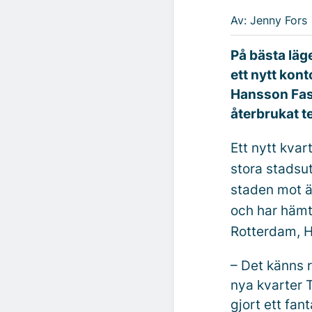
Av: Jenny Fors
På bästa läg
ett nytt kon
Hansson Fast
återbrukat t
Ett nytt kva
stora stadsu
staden mot äl
och har hämt
Rotterdam, 
– Det känns r
nya kvarter 
gjort ett fan