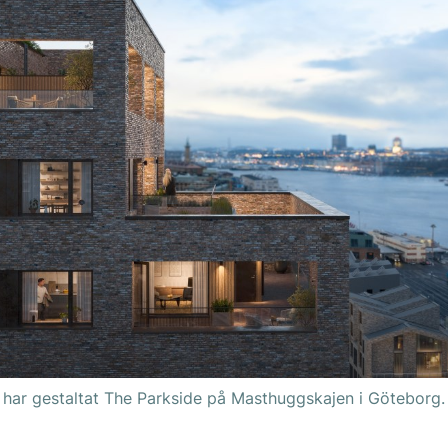
 har gestaltat The Parkside på Masthuggskajen i Göteborg. B