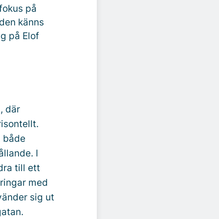
 fokus på
taden känns
g på Elof
, där
sontellt.
t både
llande. I
a till ett
eringar med
vänder sig ut
atan.