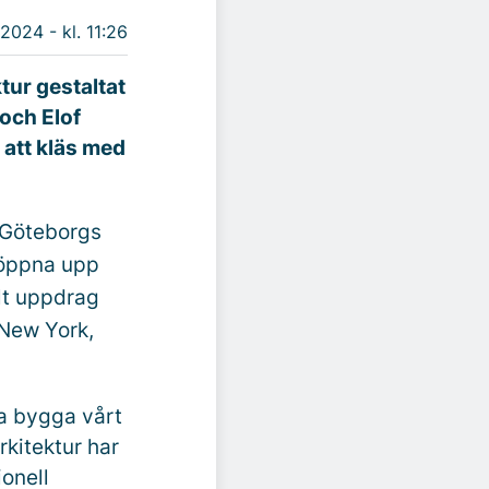
 2024 - kl. 11:26
tur gestaltat
och Elof
 att kläs med
 Göteborgs
 öppna upp
llt uppdrag
 New York,
ja bygga vårt
kitektur har
ionell