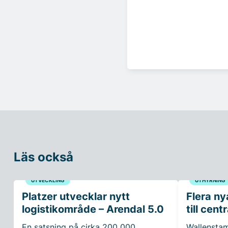
Läs också
UTVECKLING
UTHYRNING
Platzer utvecklar nytt
Flera ny
logistikområde – Arendal 5.0
till cen
En satsning på cirka 200 000
Wallenstam