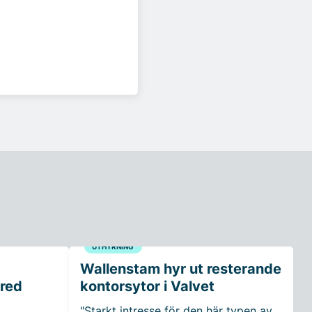
UTHYRNING
Wallenstam hyr ut resterande
rred
kontorsytor i Valvet
"Starkt intresse för den här typen av