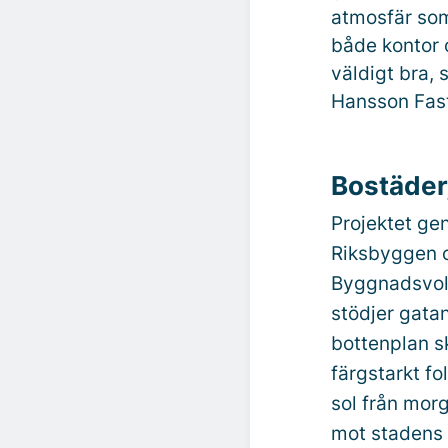
atmosfär som
både kontor o
väldigt bra,
Hansson Fast
Bostäder
Projektet ge
Riksbyggen o
Byggnadsvoly
stödjer gatan
bottenplan sk
färgstarkt f
sol från morg
mot stadens 