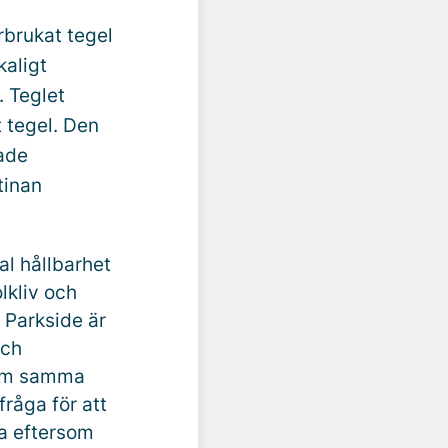
rbrukat tegel
kaligt
. Teglet
 tegel. Den
kade
tinan
ial hållbarhet
lkliv och
 Parkside är
och
inom samma
råga för att
ga eftersom