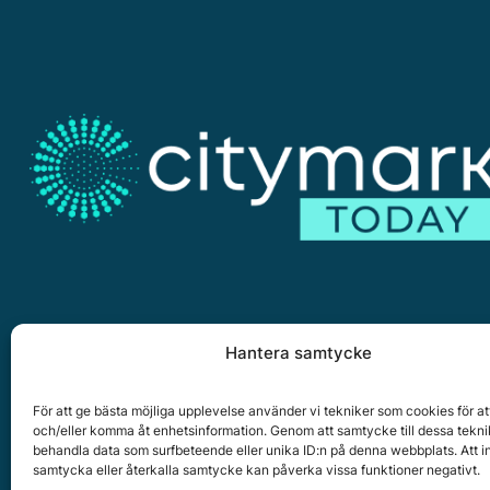
Hantera samtycke
Citymark, Östernäsvägen 1, 827 32 Ljusdal
www.citymark.se
, Tel. växel 0651-15050,
Policy för dat
För att ge bästa möjliga upplevelse använder vi tekniker som cookies för at
och/eller komma åt enhetsinformation. Genom att samtycke till dessa tekni
Copyright © 2025 All rights reserved.
behandla data som surfbeteende eller unika ID:n på denna webbplats. Att i
samtycka eller återkalla samtycke kan påverka vissa funktioner negativt.