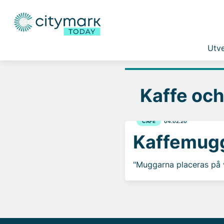
Utve
Kaffe och
CAFÉ
04.02.20
Kaffemugga
"Muggarna placeras på v