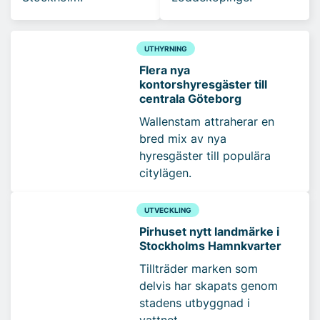
UTHYRNING
Flera nya
kontorshyresgäster till
centrala Göteborg
Wallenstam attraherar en
bred mix av nya
hyresgäster till populära
citylägen.
UTVECKLING
Pirhuset nytt landmärke i
Stockholms Hamnkvarter
Tillträder marken som
delvis har skapats genom
stadens utbyggnad i
vattnet.