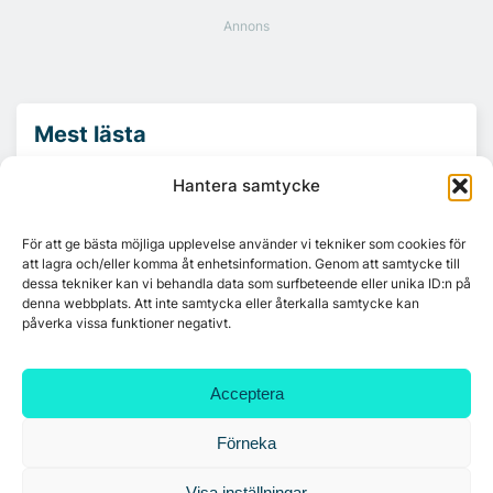
Mest lästa
Hantera samtycke
Platzer utvecklar nytt logistikområde –
Arendal 5.0
För att ge bästa möjliga upplevelse använder vi tekniker som cookies för
att lagra och/eller komma åt enhetsinformation. Genom att samtycke till
dessa tekniker kan vi behandla data som surfbeteende eller unika ID:n på
Ny hyresgäst till projektet HK Gamlestaden
denna webbplats. Att inte samtycka eller återkalla samtycke kan
påverka vissa funktioner negativt.
7A återöppnar mötesvåning på Vasagatan
Acceptera
Förneka
Tandem Health flyttar till Kungsgatan
Visa inställningar