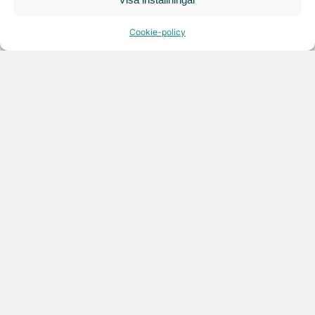
Cookie-policy
Croisette rådgivare vid fastighetsaffär