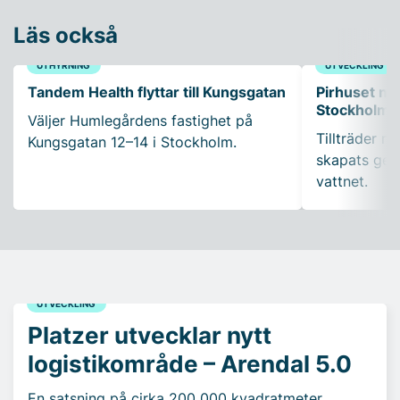
Läs också
UTHYRNING
UTVECKLING
Tandem Health flyttar till Kungsgatan
Pirhuset nyt
Stockholms
Väljer Humlegårdens fastighet på
Tillträder m
Kungsgatan 12–14 i Stockholm.
skapats gen
vattnet.
UTVECKLING
Platzer utvecklar nytt
logistikområde – Arendal 5.0
En satsning på cirka 200 000 kvadratmeter