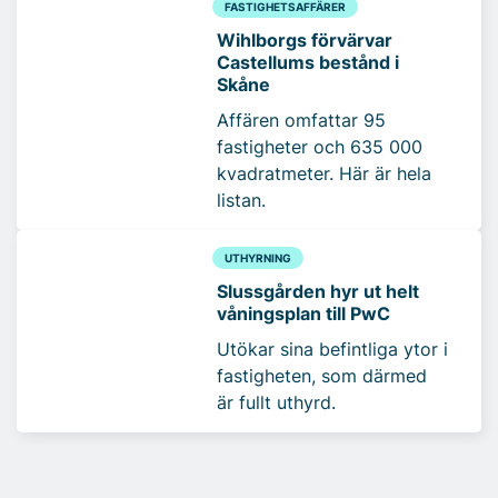
FASTIGHETSAFFÄRER
Wihlborgs förvärvar
Castellums bestånd i
Skåne
Affären omfattar 95
fastigheter och 635 000
kvadratmeter. Här är hela
listan.
UTHYRNING
Slussgården hyr ut helt
våningsplan till PwC
Utökar sina befintliga ytor i
fastigheten, som därmed
är fullt uthyrd.