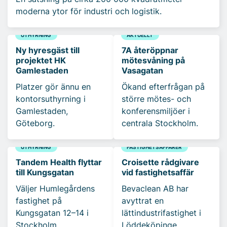
moderna ytor för industri och logistik.
UTHYRNING
AKTUELLT
Ny hyresgäst till
7A återöppnar
projektet HK
mötesvåning på
Gamlestaden
Vasagatan
Platzer gör ännu en
Ökand efterfrågan på
kontorsuthyrning i
större mötes- och
Gamlestaden,
konferensmiljöer i
Göteborg.
centrala Stockholm.
UTHYRNING
FASTIGHETSAFFÄRER
Tandem Health flyttar
Croisette rådgivare
till Kungsgatan
vid fastighetsaffär
Väljer Humlegårdens
Bevaclean AB har
fastighet på
avyttrat en
Kungsgatan 12–14 i
lättindustrifastighet i
Stockholm.
Löddeköpinge.