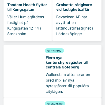
Tandem Health flyttar
Croisette rådgivare
till Kungsgatan
vid fastighetsaffär
Väljer Humlegårdens
Bevaclean AB har
fastighet på
avyttrat en
Kungsgatan 12–14 i
lättindustrifastighet i
Stockholm.
Löddeköpinge.
UTHYRNING
Flera nya
kontorshyresgäster till
centrala Göteborg
Wallenstam attraherar en
bred mix av nya
hyresgäster till populära
citylägen.
UTVECKLING