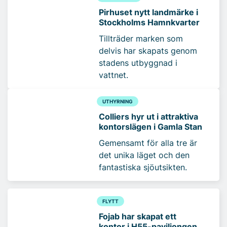
Pirhuset nytt landmärke i
Stockholms Hamnkvarter
Tillträder marken som
delvis har skapats genom
stadens utbyggnad i
vattnet.
UTHYRNING
Colliers hyr ut i attraktiva
kontorslägen i Gamla Stan
Gemensamt för alla tre är
det unika läget och den
fantastiska sjöutsikten.
FLYTT
Fojab har skapat ett
kontor i H55-paviljongen