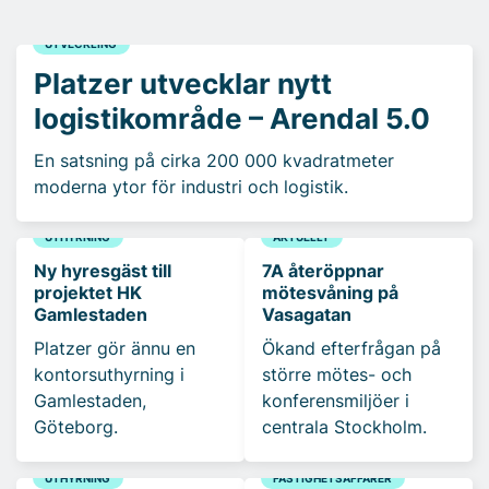
UTVECKLING
Platzer utvecklar nytt
logistikområde – Arendal 5.0
En satsning på cirka 200 000 kvadratmeter
moderna ytor för industri och logistik.
UTHYRNING
AKTUELLT
Ny hyresgäst till
7A återöppnar
projektet HK
mötesvåning på
Gamlestaden
Vasagatan
Platzer gör ännu en
Ökand efterfrågan på
kontorsuthyrning i
större mötes- och
Gamlestaden,
konferensmiljöer i
Göteborg.
centrala Stockholm.
UTHYRNING
FASTIGHETSAFFÄRER