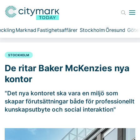
ckling
Marknad
Fastighetsaffärer
Stockholm
Öresund
Göte
STOCKHOLM
De ritar Baker McKenzies nya
kontor
"Det nya kontoret ska vara en miljö som
skapar förutsättningar både för professionellt
kunskapsutbyte och social interaktion"