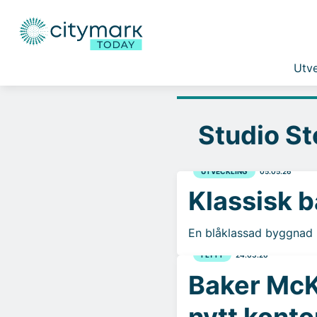
Utve
Studio S
UTVECKLING
05.05.26
Klassisk 
En blåklassad byggnad m
FLYTT
24.03.26
Baker McK
nytt konto