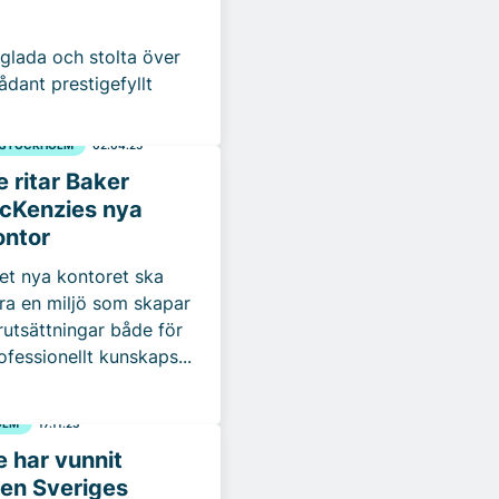
t glada och stolta över
sådant prestigefyllt
STOCKHOLM
02.04.25
e ritar Baker
cKenzies nya
ontor
et nya kontoret ska
ra en miljö som skapar
rutsättningar både för
ofessionellt kunskaps...
OLM
17.11.23
 har vunnit
gen Sveriges