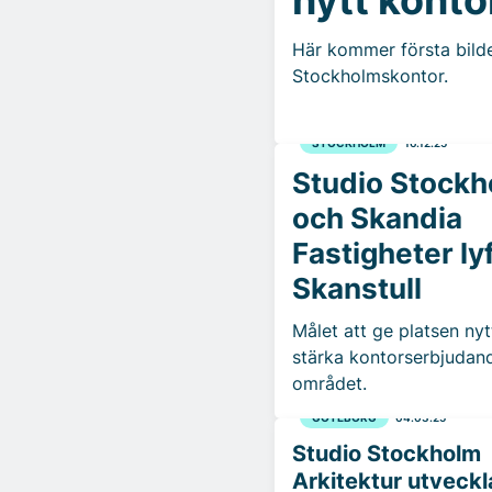
Här kommer första bild
Stockholmskontor.
STOCKHOLM
16.12.25
Studio Stock
och Skandia
Fastigheter ly
Skanstull
Målet att ge platsen nyt
stärka kontorserbjudand
området.
GÖTEBORG
04.03.25
Studio Stockholm
Arkitektur utveckl