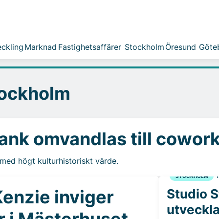
ckling
Marknad
Fastighetsaffärer
Stockholm
Öresund
Göte
tockholm
bank omvandlas till cowor
ed högt kulturhistoriskt värde.
STOCKHOLM
1
enzie inviger
Studio 
utveckla
r i Mästerhuset