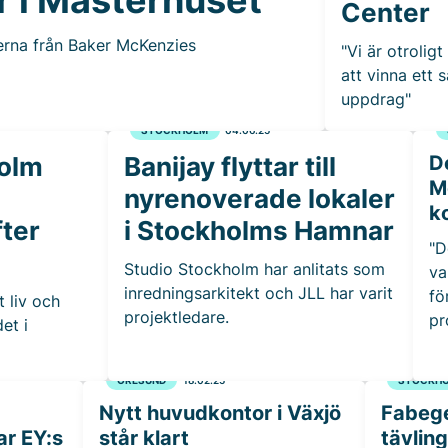
Center
erna från Baker McKenzies
"Vi är otrolig
att vinna ett 
uppdrag"
STOCKHOLM
04.06.25
holm
Banijay flyttar till
D
M
nyrenoverade lokaler
k
fter
i Stockholms Hamnar
"D
Studio Stockholm har anlitats som
va
inredningsarkitekt och JLL har varit
fö
t liv och
projektledare.
pr
et i
ÖRESUND
18.02.25
STOCKH
Nytt huvudkontor i Växjö
Fabege
ar EY:s
står klart
tävlin