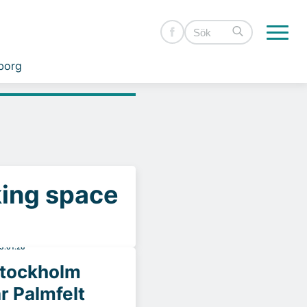
borg
king space
3.01.26
Stockholm
r Palmfelt