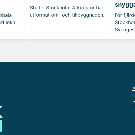
snygga
Studio Stockholm Arkitektur har
utformat om- och tillbyggnaden.
obala
För fjär
ed lokal
Stockhol
Sveriges
A
O
P