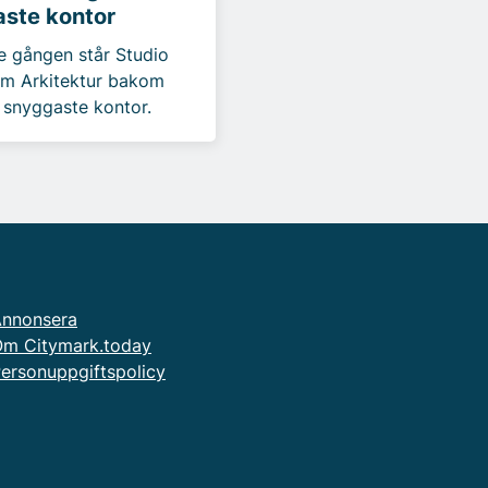
ste kontor
de gången står Studio
m Arkitektur bakom
 snyggaste kontor.
nnonsera
m Citymark.today
ersonuppgiftspolicy