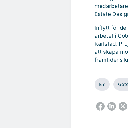
medarbetare 
Estate Desig
Inflytt för d
arbetet i Gö
Karlstad. Pro
att skapa mo
framtidens k
EY
Göt