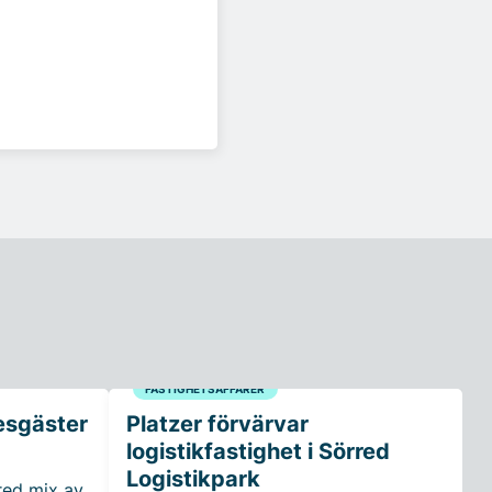
FASTIGHETSAFFÄRER
esgäster
Platzer förvärvar
logistikfastighet i Sörred
Logistikpark
red mix av