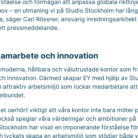
rståelse och förmågan att anpassa globala riktlinjer
hov – en utmaning vi på Studio Stockholm har lång
a, säger Carl Rössner, ansvarig inredningsarkitekt
ett pressmeddelande.
samarbete och innovation
 moderna, hållbara och välutrustade kontor som f
h innovation. Därmed skapar EY med hjälp av St
 attraktiv arbetsmiljö som lockar medarbetare at
elbundet.
det oerhört viktigt att våra kontor inte bara möter 
också speglar våra värderingar och ambitioner på 
 Stockholm har visat en imponerande förståelse fö
ch lyckats skapa en arbetsmiljö som stödjer både 