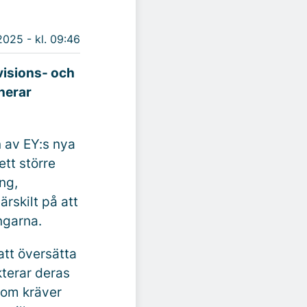
2025 - kl. 09:46
visions- och
nerar
n av EY:s nya
ett större
ng,
rskilt på att
ngarna.
att översätta
kterar deras
 som kräver