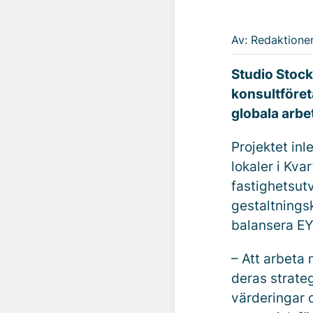
Av: Redaktione
Studio Stock
konsultföret
globala arbe
Projektet inl
lokaler i Kva
fastighetsutv
gestaltningsk
balansera EY
– Att arbeta
deras strateg
värderingar o