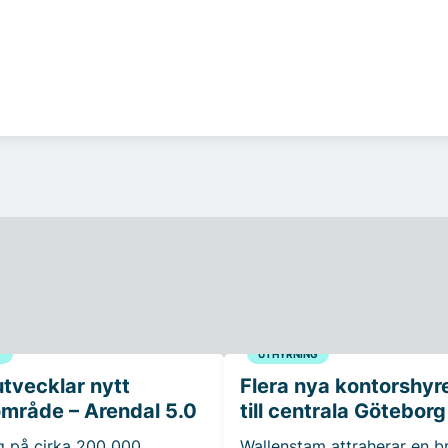
G
UTHYRNING
utvecklar nytt
Flera nya kontorshyr
område – Arendal 5.0
till centrala Göteborg
g på cirka 200 000
Wallenstam attraherar en b