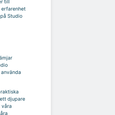
 till
 erfarenhet
 på Studio
rämjar
udio
t använda
praktiska
ett djupare
r våra
våra