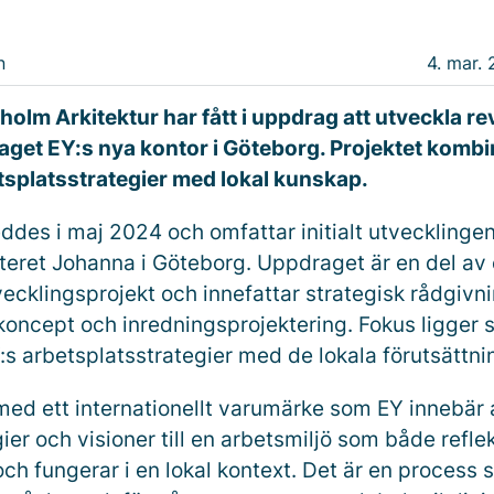
n
4. mar. 
holm Arkitektur har fått i uppdrag att utveckla re
aget EY:s nya kontor i Göteborg. Projektet kombi
tsplatsstrategier med lokal kunskap.
eddes i maj 2024 och omfattar initialt utvecklinge
rteret Johanna i Göteborg. Uppdraget är en del av 
ecklingsprojekt och innefattar strategisk rådgivni
oncept och inredningsprojektering. Fokus ligger sä
:s arbetsplatsstrategier med de lokala förutsättni
 med ett internationellt varumärke som EY innebär 
ier och visioner till en arbetsmiljö som både refle
ch fungerar i en lokal kontext. Det är en process