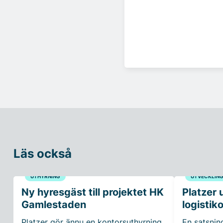
Läs också
UTHYRNING
UTVECKLIN
Ny hyresgäst till projektet HK
Platzer 
Gamlestaden
logistik
Platzer gör ännu en kontorsuthyrning
En satsnin