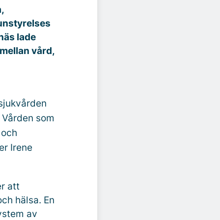
,
unstyrelses
näs lade
 mellan vård,
 sjukvården
t. Vården som
 och
er Irene
r att
ch hälsa. En
system av