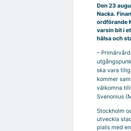
Den 23 augus
Nacka. Fina
ordförande 
varsin bit i
hälsa och s
– Primärvårde
utgångspunkte
ska vara til
kommer samla
välkomna till
Svenonius (M
Stockholm oc
utveckla sta
plats med en