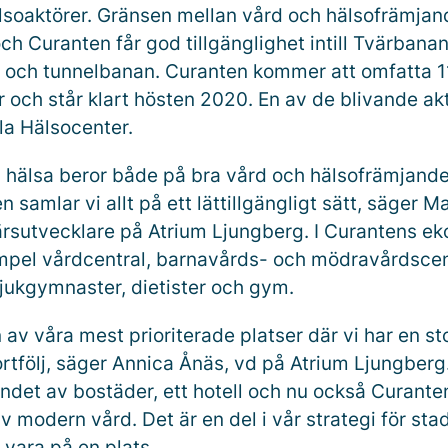
lsoaktörer. Gränsen mellan vård och hälsofrämjan
och Curanten får god tillgänglighet intill Tvärbanan
 och tunnelbanan. Curanten kommer att omfatta 1
 och står klart hösten 2020. En av de blivande akt
la Hälsocenter.
 hälsa beror både på bra vård och hälsofrämjand
n samlar vi allt på ett lättillgängligt sätt, säger 
färsutvecklare på Atrium Ljungberg. I Curantens e
empel vårdcentral, barnavårds- och mödravårdscen
sjukgymnaster, dietister och gym.
n av våra mest prioriterade platser där vi har en st
ortfölj, säger Annica Ånäs, vd på Atrium Ljungberg
ndet av bostäder, ett hotell och nu också Curante
v modern vård. Det är en del i vår strategi för st
 vara på en plats.