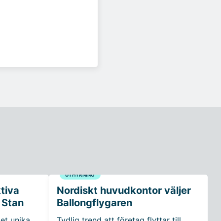
UTHYRNING
ktiva
Nordiskt huvudkontor väljer
 Stan
Ballongflygaren
et unika
Tydlig trend att företag flyttar till