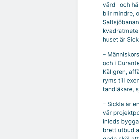
vård- och hä
blir mindre, 
Saltsjöbanan
kvadratmeter
huset är Sick
– Människors
och i Curante
Källgren, af
ryms till ex
tandläkare, 
– Sickla är e
vår projektp
inleds bygga
brett utbud a
goda skäl att