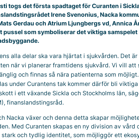
ti togs det första spadtaget för Curanten i Sickla
nslandstingsrådet Irene Svenonius, Nacka komm
Mats Gerdau och Atrium Ljungbergs vd, Annica Å
 ett pussel som symboliserar det viktiga samspelet
tadsbyggande.
ns alla delar ska vara hjärtat i sjukvården. Det är
n när vi planerar framtidens sjukvård. Vi vill att
lgänglig och finnas så nära patienterna som möjlig
s under Curantens tak kommer därför bli viktiga
skott i ett växande Sickla och Stockholms län, säg
), finanslandstingsråd.
h Nacka växer och denna detta skapar möjlighete
den. Med Curanten skapas en ny division av vård o
 stark och tydlig identitet, som möjliggör ett eko