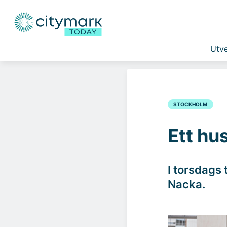
Utve
STOCKHOLM
Ett hu
I torsdags 
Nacka.