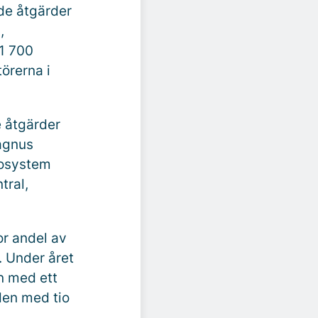
de åtgärder
,
1 700
örerna i
e åtgärder
Magnus
kosystem
tral,
or andel av
. Under året
n med ett
aden med tio