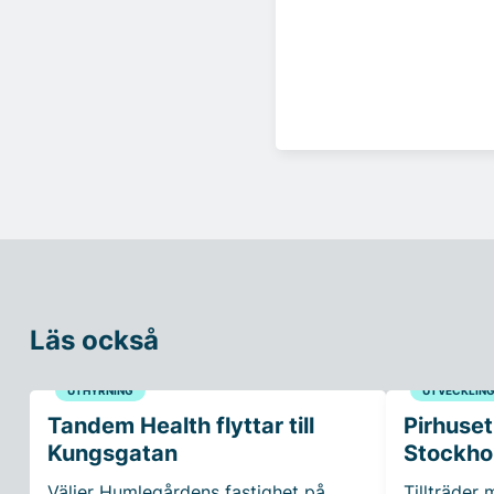
Läs också
UTHYRNING
UTVECKLIN
Tandem Health flyttar till
Pirhuset
Kungsgatan
Stockho
Väljer Humlegårdens fastighet på
Tillträder