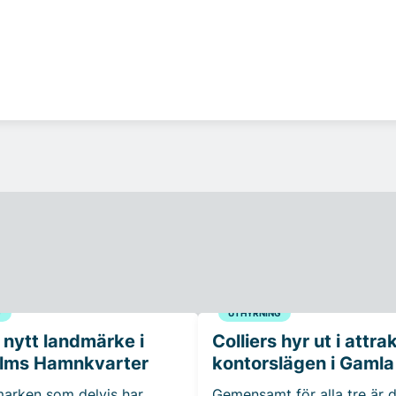
G
UTHYRNING
 nytt landmärke i
Colliers hyr ut i attra
lms Hamnkvarter
kontorslägen i Gamla
 marken som delvis har
Gemensamt för alla tre är d