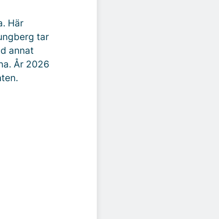
a. Här
ungberg tar
nd annat
na. År 2026
nten.