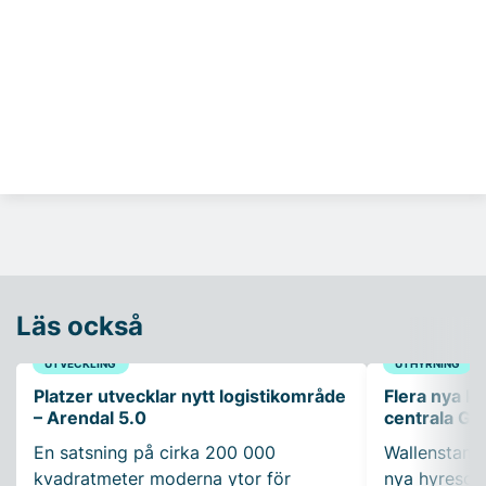
Läs också
UTVECKLING
UTHYRNING
Platzer utvecklar nytt logistikområde
Flera nya ko
– Arendal 5.0
centrala Gö
En satsning på cirka 200 000
Wallenstam 
kvadratmeter moderna ytor för
nya hyresgäs