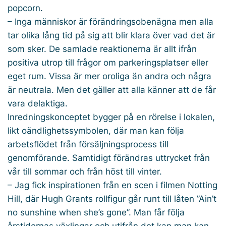
popcorn.
– Inga människor är förändringsobenägna men alla
tar olika lång tid på sig att blir klara över vad det är
som sker. De samlade reaktionerna är allt ifrån
positiva utrop till frågor om parkeringsplatser eller
eget rum. Vissa är mer oroliga än andra och några
är neutrala. Men det gäller att alla känner att de får
vara delaktiga.
Inredningskonceptet bygger på en rörelse i lokalen,
likt oändlighetssymbolen, där man kan följa
arbetsflödet från försäljningsprocess till
genomförande. Samtidigt förändras uttrycket från
vår till sommar och från höst till vinter.
– Jag fick inspirationen från en scen i filmen Notting
Hill, där Hugh Grants rollfigur går runt till låten ”Ain’t
no sunshine when she’s gone”. Man får följa
årstidernas växlingar och utifrån det kan man kan