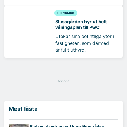
UTHYRNING
Slussgården hyr ut helt
våningsplan till PwC
Utökar sina befintliga ytor i
fastigheten, som därmed
är fullt uthyrd.
Mest lästa
Platzer utvecklar nytt logistikområde –