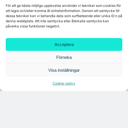
För att ge bästa möjliga upplevelse använder vi tekniker som cookies för
att lagra och/eller komma åt enhetsinformation. Genom att samtycke till
dessa tekniker kan vi behandla data som surfbeteende eller unika ID:n på
Läs senaste analysen
denna webbplats. Att inte samtycka eller återkalla samtycke kan
påverka vissa funktioner negativt.
Acceptera
Förneka
Visa inställningar
Cookie-policy
ANALYS
Snabbt ökande vakansgrad på Malmös
kontorshyresmarknad