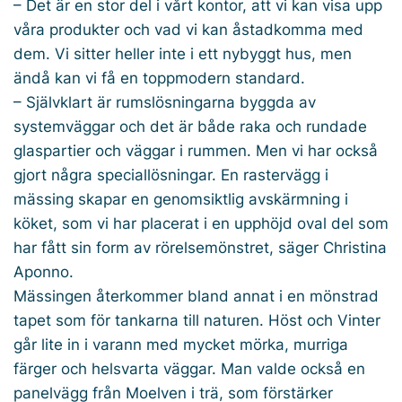
– Det är en stor del i vårt kontor, att vi kan visa upp
våra produkter och vad vi kan åstadkomma med
dem. Vi sitter heller inte i ett nybyggt hus, men
ändå kan vi få en toppmodern standard.
– Självklart är rumslösningarna byggda av
systemväggar och det är både raka och rundade
glaspartier och väggar i rummen. Men vi har också
gjort några speciallösningar. En rastervägg i
mässing skapar en genomsiktlig avskärmning i
köket, som vi har placerat i en upphöjd oval del som
har fått sin form av rörelsemönstret, säger Christina
Aponno.
Mässingen återkommer bland annat i en mönstrad
tapet som för tankarna till naturen. Höst och Vinter
går lite in i varann med mycket mörka, murriga
färger och helsvarta väggar. Man valde också en
panelvägg från Moelven i trä, som förstärker