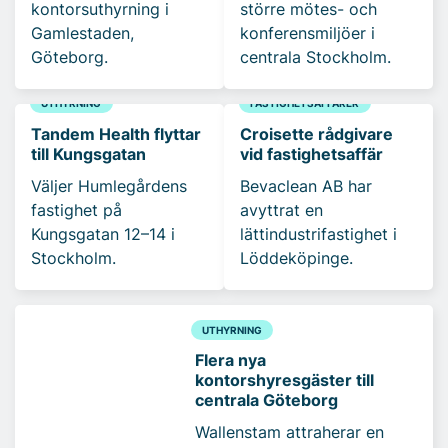
kontorsuthyrning i
större mötes- och
Gamlestaden,
konferensmiljöer i
Göteborg.
centrala Stockholm.
UTHYRNING
FASTIGHETSAFFÄRER
Tandem Health flyttar
Croisette rådgivare
till Kungsgatan
vid fastighetsaffär
Väljer Humlegårdens
Bevaclean AB har
fastighet på
avyttrat en
Kungsgatan 12–14 i
lättindustrifastighet i
Stockholm.
Löddeköpinge.
UTHYRNING
Flera nya
kontorshyresgäster till
centrala Göteborg
Wallenstam attraherar en