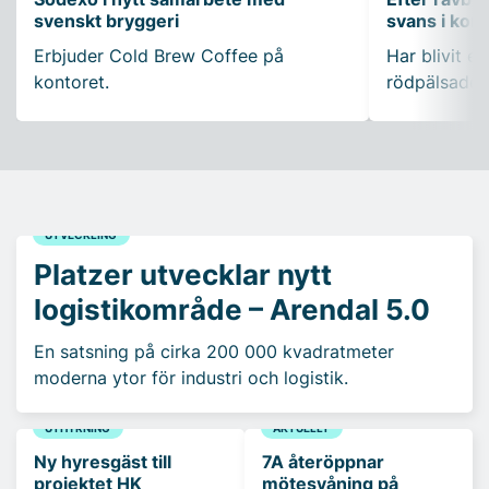
svenskt bryggeri
svans i ko
Erbjuder Cold Brew Coffee på
Har blivit en
kontoret.
rödpälsade 
UTVECKLING
Platzer utvecklar nytt
logistikområde – Arendal 5.0
En satsning på cirka 200 000 kvadratmeter
moderna ytor för industri och logistik.
UTHYRNING
AKTUELLT
Ny hyresgäst till
7A återöppnar
projektet HK
mötesvåning på