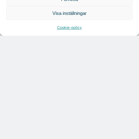
Visa inställningar
Cookie-policy
Citymarks nyhetsbrev
Få relevanta branschnyheter