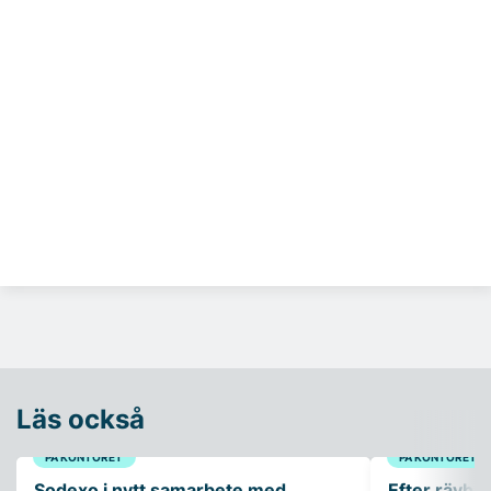
Läs också
PÅ KONTORET
PÅ KONTORET
Sodexo i nytt samarbete med
Efter rävbesö