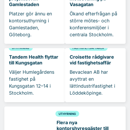
Gamlestaden
Vasagatan
Platzer gör ännu en
Ökand efterfrågan på
kontorsuthyrning i
större mötes- och
Gamlestaden,
konferensmiljöer i
Göteborg.
centrala Stockholm.
UTHYRNING
FASTIGHETSAFFÄRER
Tandem Health flyttar
Croisette rådgivare
till Kungsgatan
vid fastighetsaffär
Väljer Humlegårdens
Bevaclean AB har
fastighet på
avyttrat en
Kungsgatan 12–14 i
lättindustrifastighet i
Stockholm.
Löddeköpinge.
UTHYRNING
Flera nya
kontorshyresgäster till