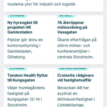
moderna ytor för industri och logistik.
UTHYRNING
AKTUELLT
Ny hyresgäst till
7A återöppnar
projektet HK
mötesvåning på
Gamlestaden
Vasagatan
Platzer gör ännu en
Ökand efterfrågan på
kontorsuthyrning i
större mötes- och
Gamlestaden,
konferensmiljöer i
Göteborg.
centrala Stockholm.
UTHYRNING
FASTIGHETSAFFÄRER
Tandem Health flyttar
Croisette rådgivare
till Kungsgatan
vid fastighetsaffär
Väljer Humlegårdens
Bevaclean AB har
fastighet på
avyttrat en
Kungsgatan 12–14 i
lättindustrifastighet i
Stockholm.
Löddeköpinge.