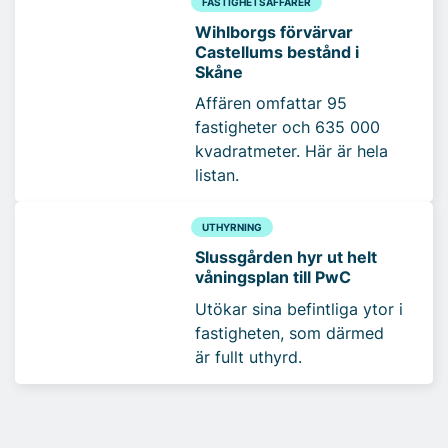
FASTIGHETSAFFÄRER
Wihlborgs förvärvar
Castellums bestånd i
Skåne
Affären omfattar 95
fastigheter och 635 000
kvadratmeter. Här är hela
listan.
UTHYRNING
Slussgården hyr ut helt
våningsplan till PwC
Utökar sina befintliga ytor i
fastigheten, som därmed
är fullt uthyrd.