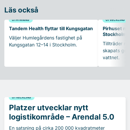
Läs också
UTHYRNING
UTVECKLING
Tandem Health flyttar till Kungsgatan
Pirhuset nyt
Stockholms
Väljer Humlegårdens fastighet på
Tillträder m
Kungsgatan 12–14 i Stockholm.
skapats gen
vattnet.
UTVECKLING
Platzer utvecklar nytt
logistikområde – Arendal 5.0
En satsning på cirka 200 000 kvadratmeter