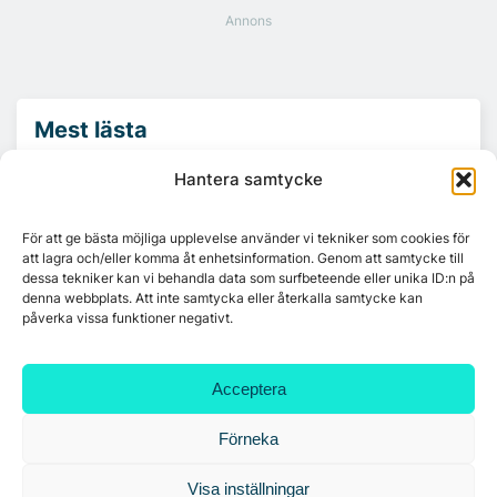
Mest lästa
Hantera samtycke
Platzer utvecklar nytt logistikområde –
Arendal 5.0
För att ge bästa möjliga upplevelse använder vi tekniker som cookies för
att lagra och/eller komma åt enhetsinformation. Genom att samtycke till
dessa tekniker kan vi behandla data som surfbeteende eller unika ID:n på
Ny hyresgäst till projektet HK Gamlestaden
denna webbplats. Att inte samtycka eller återkalla samtycke kan
påverka vissa funktioner negativt.
7A återöppnar mötesvåning på Vasagatan
Acceptera
Förneka
Tandem Health flyttar till Kungsgatan
Visa inställningar