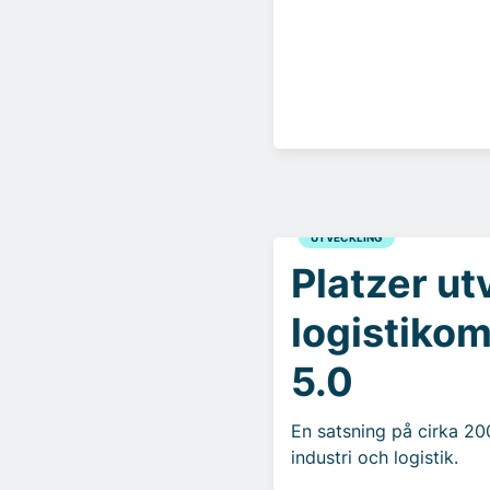
UTVECKLING
Platzer ut
logistiko
5.0
En satsning på cirka 2
industri och logistik.