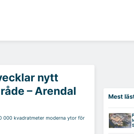
vecklar nytt
mråde – Arendal
Mest läs
P
00 000 kvadratmeter moderna ytor för