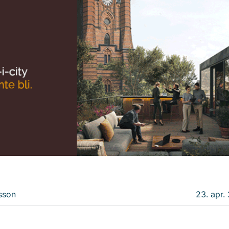
sson
23. apr.