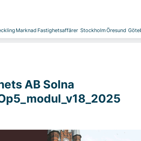
ckling
Marknad
Fastighetsaffärer
Stockholm
Öresund
Göte
hets AB Solna
Op5_modul_v18_2025