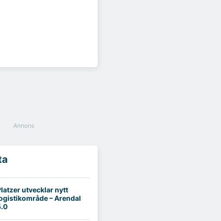
ta
latzer utvecklar nytt
logistikområde – Arendal
5.0