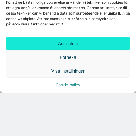
För att ge bästa möjliga upplevelse använder vi tekniker som cookies för
att lagra och/eller komma åt enhetsinformation. Genom att samtycke till
dessa tekniker kan vi behandla data som surfbeteende eller unika ID:n på
denna webbplats. Att inte samtycka eller återkalla samtycke kan
7A återöppnar mötesvåning på Vasagatan
påverka vissa funktioner negativt.
Acceptera
Tandem Health flyttar till Kungsgatan
Förneka
Croisette rådgivare vid fastighetsaffär
Visa inställningar
Cookie-policy