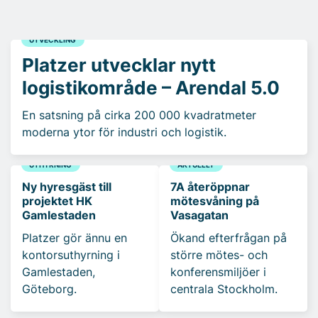
UTVECKLING
Platzer utvecklar nytt
logistikområde – Arendal 5.0
En satsning på cirka 200 000 kvadratmeter
moderna ytor för industri och logistik.
UTHYRNING
AKTUELLT
Ny hyresgäst till
7A återöppnar
projektet HK
mötesvåning på
Gamlestaden
Vasagatan
Platzer gör ännu en
Ökand efterfrågan på
kontorsuthyrning i
större mötes- och
Gamlestaden,
konferensmiljöer i
Göteborg.
centrala Stockholm.