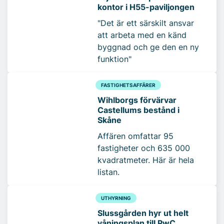
kontor i H55-paviljongen
"Det är ett särskilt ansvar
att arbeta med en känd
byggnad och ge den en ny
funktion"
FASTIGHETSAFFÄRER
Wihlborgs förvärvar
Castellums bestånd i
Skåne
Affären omfattar 95
fastigheter och 635 000
kvadratmeter. Här är hela
listan.
UTHYRNING
Slussgården hyr ut helt
våningsplan till PwC