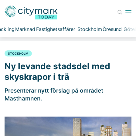
ckling
Marknad
Fastighetsaffärer
Stockholm
Öresund
Göte
STOCKHOLM
Ny levande stadsdel med
skyskrapor i trä
Presenterar nytt förslag på området
Masthamnen.