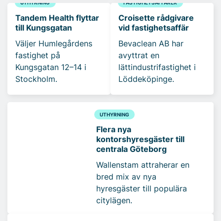
UTHYRNING
FASTIGHETSAFFÄRER
Tandem Health flyttar
Croisette rådgivare
till Kungsgatan
vid fastighetsaffär
Väljer Humlegårdens
Bevaclean AB har
fastighet på
avyttrat en
Kungsgatan 12–14 i
lättindustrifastighet i
Stockholm.
Löddeköpinge.
UTHYRNING
Flera nya
kontorshyresgäster till
centrala Göteborg
Wallenstam attraherar en
bred mix av nya
hyresgäster till populära
citylägen.