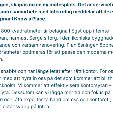
ägen, skapas nu en ny mötesplats. Det är servicef
om i samarbete med Intea idag meddelar att de e
ppnar I Know a Place.
 800 kvadratmeter är belägna högst upp i femte
an, närmast Sergels torg. I den ikoniska byggnad
ande och varsam renovering. Planlösningen öppn
ratmeter optimeras för att passa den moderna m
n.
 snabbt och har länge letat efter rätt kontor. För o
r med att hyra in oss på det som kommer att bli th
ockholm. Vi kommer att effektivisera kontorsytan – 
 yta. Dessutom kan vi lägga mer tid och fokus på
 och låta experter ta hand om oss och kontoret”,
ojektansvarig på Intea.