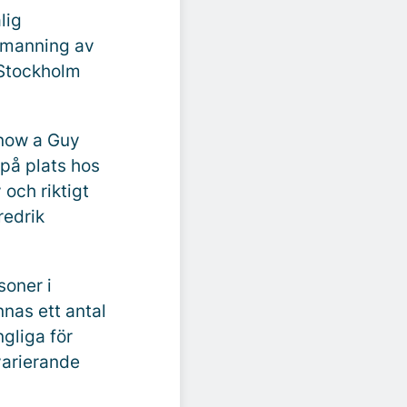
lig
bemanning av
 Stockholm
Know a Guy
 på plats hos
och riktigt
redrik
soner i
nnas ett antal
ngliga för
varierande