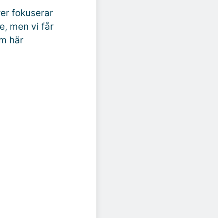
er fokuserar
, men vi får
om här