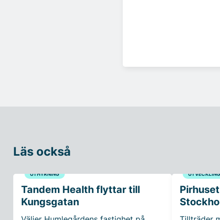
Läs också
UTHYRNING
UTVECKLIN
Tandem Health flyttar till
Pirhuset
Kungsgatan
Stockho
Väljer Humlegårdens fastighet på
Tillträder