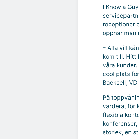
I Know a Guy
servicepartn
receptioner 
öppnar man 
– Alla vill k
kom till. Hit
våra kunder.
cool plats fö
Backsell, VD
På toppvåning
vardera, för 
flexibla kont
konferenser,
storlek, en s