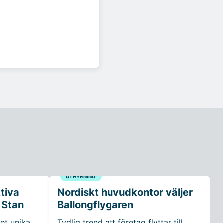
UTHYRNING
ktiva
Nordiskt huvudkontor väljer
 Stan
Ballongflygaren
et unika
Tydlig trend att företag flyttar till