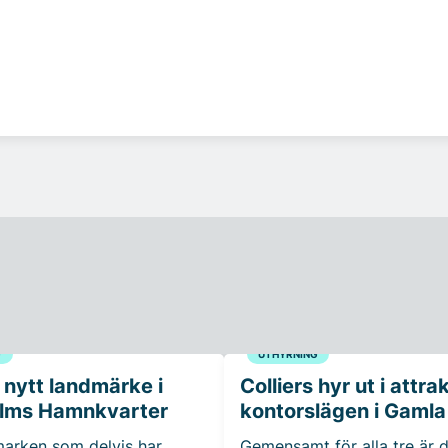
G
UTHYRNING
 nytt landmärke i
Colliers hyr ut i attra
lms Hamnkvarter
kontorslägen i Gamla
 marken som delvis har
Gemensamt för alla tre är d