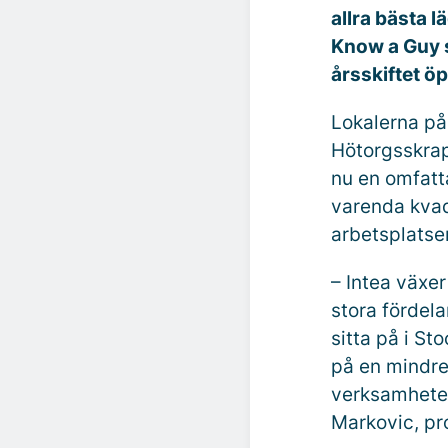
allra bästa l
Know a Guy s
årsskiftet ö
Lokalerna på
Hötorgsskrap
nu en omfatt
varenda kvad
arbetsplatse
– Intea växer
stora fördela
sitta på i St
på en mindre
verksamheten
Markovic, pr