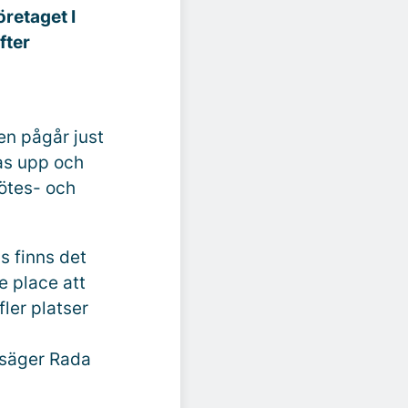
öretaget I
fter
en pågår just
as upp och
ötes- och
ss finns det
e place att
fler platser
 säger Rada