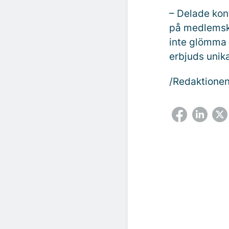
– Delade kon
på medlemska
inte glömma 
erbjuds unika 
/Redaktione