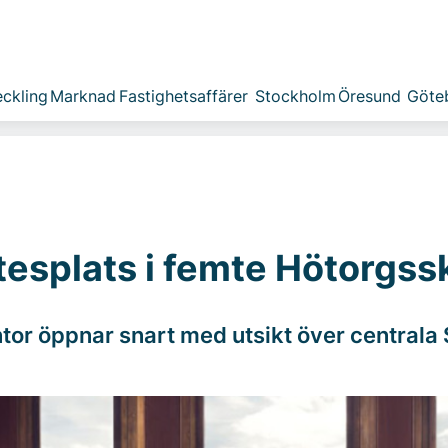
ckling
Marknad
Fastighetsaffärer
Stockholm
Öresund
Göte
esplats i femte Hötorgss
ntor öppnar snart med utsikt över centrala