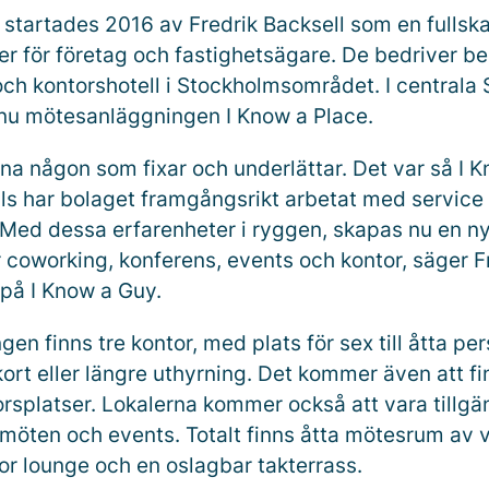
 startades 2016 av Fredrik Backsell som en fullska
er för företag och fastighetsägare. De bedriver 
och kontorshotell i Stockholmsområdet. I centrala
nu mötesanläggningen I Know a Place.
änna någon som fixar och underlättar. Det var så I 
tills har bolaget framgångsrikt arbetat med service
 Med dessa erfarenheter i ryggen, skapas nu en ny 
r coworking, konferens, events och kontor, säger F
 på I Know a Guy.
en finns tre kontor, med plats för sex till åtta per
kort eller längre uthyrning. Det kommer även att fi
orsplatser. Lokalerna kommer också att vara tillgä
 möten och events. Totalt finns åtta mötesrum av 
tor lounge och en oslagbar takterrass.