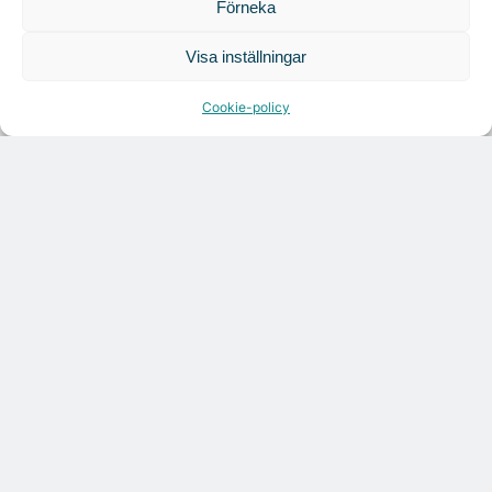
Förneka
Tandem Health flyttar till Kungsgatan
Visa inställningar
Cookie-policy
Croisette rådgivare vid fastighetsaffär