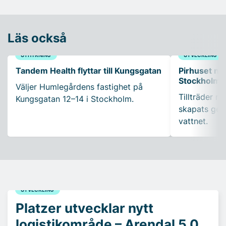
Läs också
UTHYRNING
UTVECKLING
Tandem Health flyttar till Kungsgatan
Pirhuset nyt
Stockholms
Väljer Humlegårdens fastighet på
Tillträder m
Kungsgatan 12–14 i Stockholm.
skapats gen
vattnet.
UTVECKLING
Platzer utvecklar nytt
logistikområde – Arendal 5.0