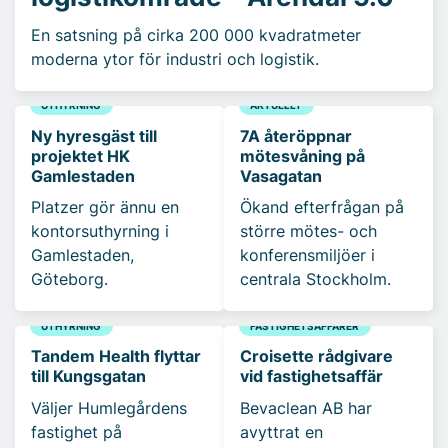
En satsning på cirka 200 000 kvadratmeter
moderna ytor för industri och logistik.
UTHYRNING
AKTUELLT
Ny hyresgäst till
7A återöppnar
projektet HK
mötesvåning på
Gamlestaden
Vasagatan
Platzer gör ännu en
Ökand efterfrågan på
kontorsuthyrning i
större mötes- och
Gamlestaden,
konferensmiljöer i
Göteborg.
centrala Stockholm.
UTHYRNING
FASTIGHETSAFFÄRER
Tandem Health flyttar
Croisette rådgivare
till Kungsgatan
vid fastighetsaffär
Väljer Humlegårdens
Bevaclean AB har
fastighet på
avyttrat en