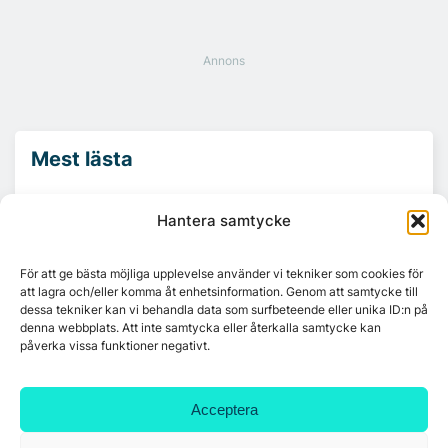
Mest lästa
Hantera samtycke
Platzer utvecklar nytt logistikområde –
Arendal 5.0
För att ge bästa möjliga upplevelse använder vi tekniker som cookies för
att lagra och/eller komma åt enhetsinformation. Genom att samtycke till
Ny hyresgäst till projektet HK Gamlestaden
dessa tekniker kan vi behandla data som surfbeteende eller unika ID:n på
denna webbplats. Att inte samtycka eller återkalla samtycke kan
påverka vissa funktioner negativt.
7A återöppnar mötesvåning på Vasagatan
Acceptera