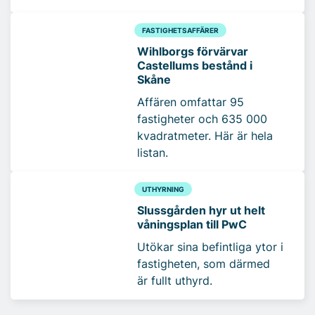
FASTIGHETSAFFÄRER
Wihlborgs förvärvar
Castellums bestånd i
Skåne
Affären omfattar 95
fastigheter och 635 000
kvadratmeter. Här är hela
listan.
UTHYRNING
Slussgården hyr ut helt
våningsplan till PwC
Utökar sina befintliga ytor i
fastigheten, som därmed
är fullt uthyrd.