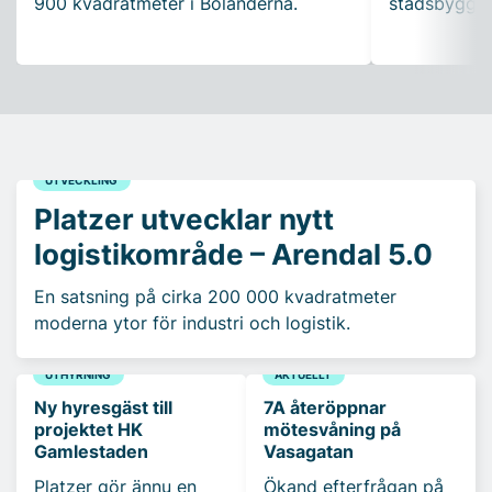
900 kvadratmeter i Boländerna.
stadsbyggna
UTVECKLING
Platzer utvecklar nytt
logistikområde – Arendal 5.0
En satsning på cirka 200 000 kvadratmeter
moderna ytor för industri och logistik.
UTHYRNING
AKTUELLT
Ny hyresgäst till
7A återöppnar
projektet HK
mötesvåning på
Gamlestaden
Vasagatan
Platzer gör ännu en
Ökand efterfrågan på