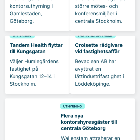
kontorsuthyrning i
större mötes- och
Gamlestaden,
konferensmiljöer i
Göteborg.
centrala Stockholm.
UTHYRNING
FASTIGHETSAFFÄRER
Tandem Health flyttar
Croisette rådgivare
till Kungsgatan
vid fastighetsaffär
Väljer Humlegårdens
Bevaclean AB har
fastighet på
avyttrat en
Kungsgatan 12–14 i
lättindustrifastighet i
Stockholm.
Löddeköpinge.
UTHYRNING
Flera nya
kontorshyresgäster till
centrala Göteborg
Wallenstam attraherar en