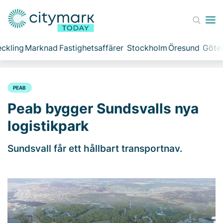
ckling
Marknad
Fastighetsaffärer
Stockholm
Öresund
Göte
PEAB
Peab bygger Sundsvalls nya
logistikpark
Sundsvall får ett hållbart transportnav.