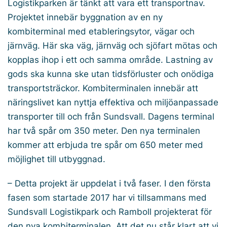
Logistikparken är tänkt att vara ett transportnav.
Projektet innebär byggnation av en ny
kombiterminal med etableringsytor, vägar och
järnväg. Här ska väg, järnväg och sjöfart mötas och
kopplas ihop i ett och samma område. Lastning av
gods ska kunna ske utan tidsförluster och onödiga
transportsträckor. Kombiterminalen innebär att
näringslivet kan nyttja effektiva och miljöanpassade
transporter till och från Sundsvall. Dagens terminal
har två spår om 350 meter. Den nya terminalen
kommer att erbjuda tre spår om 650 meter med
möjlighet till utbyggnad.
– Detta projekt är uppdelat i två faser. I den första
fasen som startade 2017 har vi tillsammans med
Sundsvall Logistikpark och Ramboll projekterat för
den nya kombiterminalen. Att det nu står klart att vi