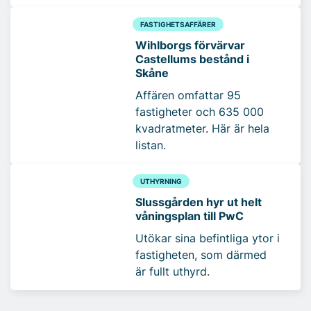
FASTIGHETSAFFÄRER
Wihlborgs förvärvar
Castellums bestånd i
Skåne
Affären omfattar 95
fastigheter och 635 000
kvadratmeter. Här är hela
listan.
UTHYRNING
Slussgården hyr ut helt
våningsplan till PwC
Utökar sina befintliga ytor i
fastigheten, som därmed
är fullt uthyrd.