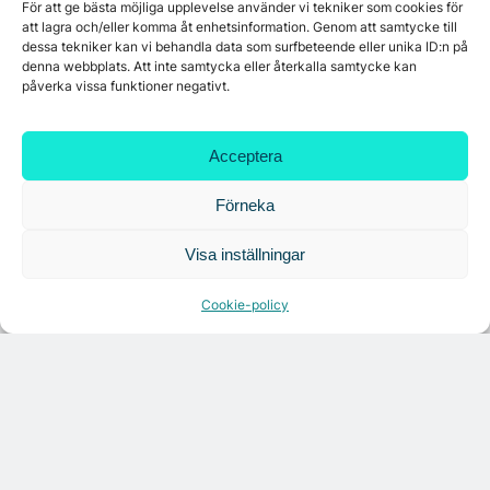
För att ge bästa möjliga upplevelse använder vi tekniker som cookies för
7A återöppnar mötesvåning på Vasagatan
att lagra och/eller komma åt enhetsinformation. Genom att samtycke till
dessa tekniker kan vi behandla data som surfbeteende eller unika ID:n på
denna webbplats. Att inte samtycka eller återkalla samtycke kan
påverka vissa funktioner negativt.
Croisette rådgivare vid fastighetsaffär
Acceptera
Förneka
Visa inställningar
Cookie-policy