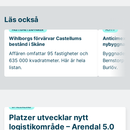
Läs också
FASTIGHETSAFFÄRER
FLYTT
Wihlborgs förvärvar Castellums
Anticimex s
bestånd i Skåne
nybyggnads
Affären omfattar 95 fastigheter och
Byggnaden u
635 000 kvadratmeter. Här är hela
Bernstorp m
listan.
Burlöv.
UTVECKLING
Platzer utvecklar nytt
logistikområde – Arendal 5.0