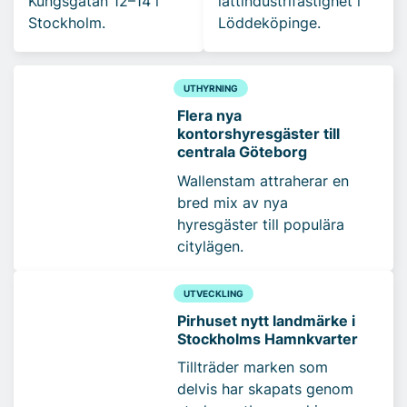
Kungsgatan 12–14 i
lättindustrifastighet i
Stockholm.
Löddeköpinge.
UTHYRNING
Flera nya
kontorshyresgäster till
centrala Göteborg
Wallenstam attraherar en
bred mix av nya
hyresgäster till populära
citylägen.
UTVECKLING
Pirhuset nytt landmärke i
Stockholms Hamnkvarter
Tillträder marken som
delvis har skapats genom