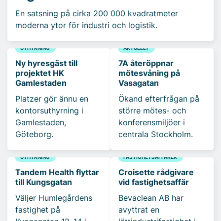
En satsning på cirka 200 000 kvadratmeter
moderna ytor för industri och logistik.
UTHYRNING
AKTUELLT
Ny hyresgäst till
7A återöppnar
projektet HK
mötesvåning på
Gamlestaden
Vasagatan
Platzer gör ännu en
Ökand efterfrågan på
kontorsuthyrning i
större mötes- och
Gamlestaden,
konferensmiljöer i
Göteborg.
centrala Stockholm.
UTHYRNING
FASTIGHETSAFFÄRER
Tandem Health flyttar
Croisette rådgivare
till Kungsgatan
vid fastighetsaffär
Väljer Humlegårdens
Bevaclean AB har
fastighet på
avyttrat en