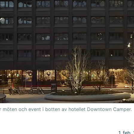
r möten och event i botten av hotellet Downtown Camper.
1. feb.