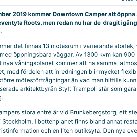
mber 2019 kommer Downtown Camper att öppna 
ventyta Roots, men redan nu har de dragit igån
.
mer det finnas 13 mötesrum i varierande storlek, v
a med öppningsbara väggar. Av 1300 kvm kan 900 
et nya våningsplanet kommer att ha samma atmos
et, med fördelen att inredningen blir mycket flexib
större mötesförfrågningar än vad man hittills kunn
erade arkitektbyrån Stylt Trampoli står som gara
g.
pers stora entré är vid Brunkebergstorg, ett ste
i Stockholm. I bottenplanet finns bland annat rest
ristinformation och en liten butiksyta. Den nya ev