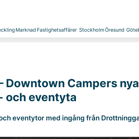
ckling
Marknad
Fastighetsaffärer
Stockholm
Öresund
Göte
 – Downtown Campers nya
 och eventyta
ch eventytor med ingång från Drottningg