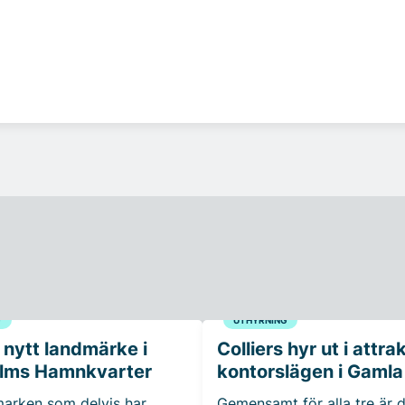
G
UTHYRNING
 nytt landmärke i
Colliers hyr ut i attra
lms Hamnkvarter
kontorslägen i Gamla
 marken som delvis har
Gemensamt för alla tre är d