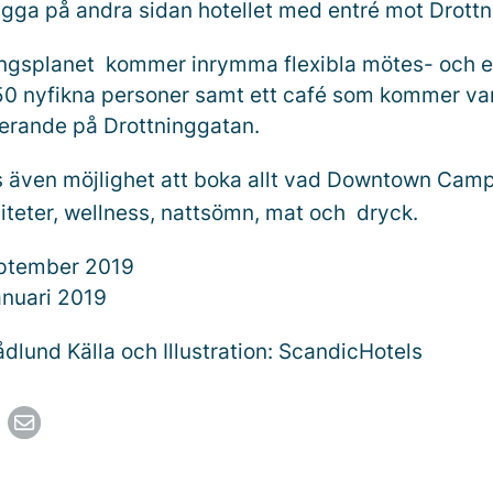
igga på andra sidan hotellet med entré mot Drott
ngsplanet kommer inrymma flexibla mötes- och e
650 nyfikna personer samt ett café som kommer var
serande på Drottninggatan.
 även möjlighet att boka allt vad Downtown Campe
viteter, wellness, nattsömn, mat och dryck.
eptember 2019
januari 2019
dlund Källa och Illustration: ScandicHotels