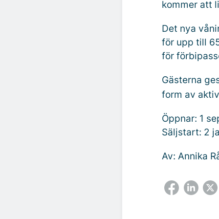
kommer att l
Det nya våni
för upp till 
för förbipas
Gästerna ges
form av akti
Öppnar: 1 s
Säljstart: 2 
Av: Annika Rå