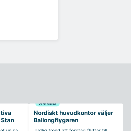
UTHYRNING
ktiva
Nordiskt huvudkontor väljer
 Stan
Ballongflygaren
et unika
Tydlig trend att företag flyttar till