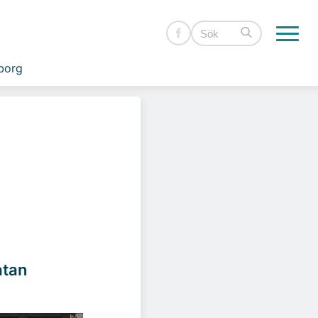
borg
atan