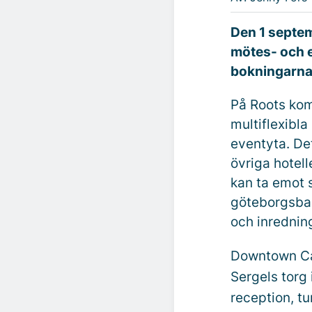
Den 1 septe
mötes- och e
bokningarna
På Roots kom
multiflexibl
eventyta. D
övriga hotell
kan ta emot 
göteborgsbas
och inrednin
Downtown Cam
Sergels torg 
reception, tu