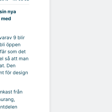
sin nya
g med
arav 9 blir
bli öppen
fär som det
el så att man
at. Den
nt för design
nkast från
aurang,
entdelen