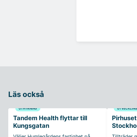
Läs också
UTHYRNING
UTVECKLIN
Tandem Health flyttar till
Pirhuset
Kungsgatan
Stockho
Väljer Humlegårdens fastighet på
Tillträder