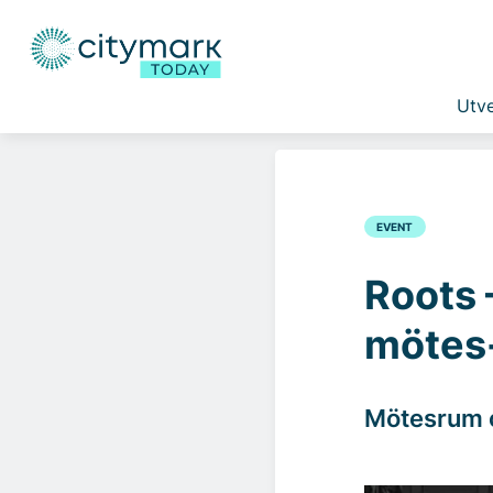
Utve
EVENT
Roots
mötes-
Mötesrum o