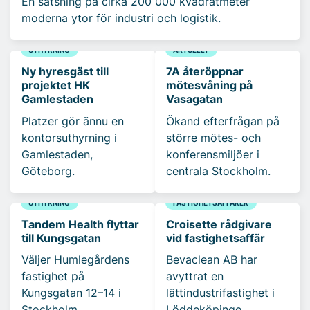
En satsning på cirka 200 000 kvadratmeter
moderna ytor för industri och logistik.
UTHYRNING
AKTUELLT
Ny hyresgäst till
7A återöppnar
projektet HK
mötesvåning på
Gamlestaden
Vasagatan
Platzer gör ännu en
Ökand efterfrågan på
kontorsuthyrning i
större mötes- och
Gamlestaden,
konferensmiljöer i
Göteborg.
centrala Stockholm.
UTHYRNING
FASTIGHETSAFFÄRER
Tandem Health flyttar
Croisette rådgivare
till Kungsgatan
vid fastighetsaffär
Väljer Humlegårdens
Bevaclean AB har
fastighet på
avyttrat en
Kungsgatan 12–14 i
lättindustrifastighet i
Stockholm.
Löddeköpinge.