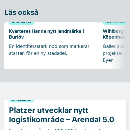
Läs också
UTVECKLING
UTVECKLING
Kvarteret Hanna nytt landmärke i
Wihlborgs fö
Burlöv
Köpenhamn
En identitetsstark nod som markerar
Gäller alla k
starten för en ny stadsdel.
projektet Ca
Byen.
UTVECKLING
Platzer utvecklar nytt
logistikområde – Arendal 5.0