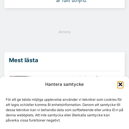
är fullt uthyrd.
Mest lästa
Platzer utvecklar nytt logistikområde –
Arendal 5.0
Hantera samtycke
För att ge bästa möjliga upplevelse använder vi tekniker som cookies för
Ny hyresgäst till projektet HK Gamlestaden
att lagra och/eller komma åt enhetsinformation. Genom att samtycke till
dessa tekniker kan vi behandla data som surfbeteende eller unika ID:n på
denna webbplats. Att inte samtycka eller återkalla samtycke kan
påverka vissa funktioner negativt.
7A återöppnar mötesvåning på Vasagatan