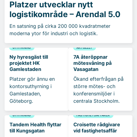
Platzer utvecklar nytt
logistikområde – Arendal 5.0
En satsning på cirka 200 000 kvadratmeter
moderna ytor för industri och logistik.
UTHYRNING
AKTUELLT
Ny hyresgäst till
7A återöppnar
projektet HK
mötesvåning på
Gamlestaden
Vasagatan
Platzer gör ännu en
Ökand efterfrågan på
kontorsuthyrning i
större mötes- och
Gamlestaden,
konferensmiljöer i
Göteborg.
centrala Stockholm.
UTHYRNING
FASTIGHETSAFFÄRER
Tandem Health flyttar
Croisette rådgivare
till Kungsgatan
vid fastighetsaffär