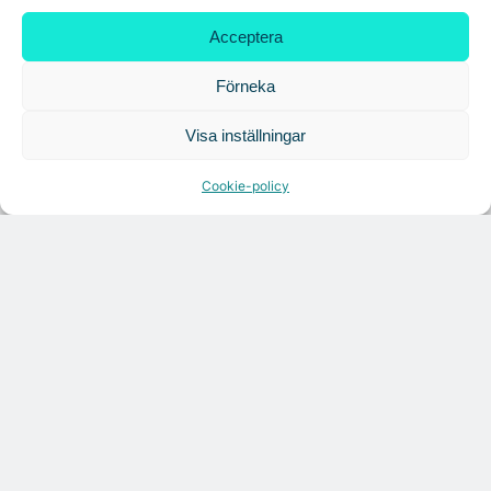
Acceptera
Tandem Health flyttar till Kungsgatan
Förneka
Visa inställningar
Croisette rådgivare vid fastighetsaffär
Cookie-policy