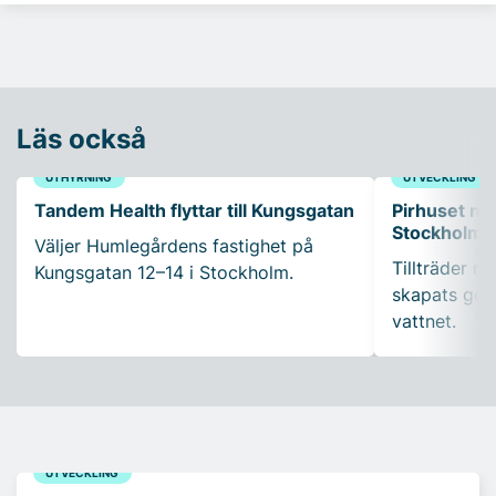
Läs också
UTHYRNING
UTVECKLING
Tandem Health flyttar till Kungsgatan
Pirhuset nyt
Stockholms
Väljer Humlegårdens fastighet på
Tillträder m
Kungsgatan 12–14 i Stockholm.
skapats gen
vattnet.
UTVECKLING