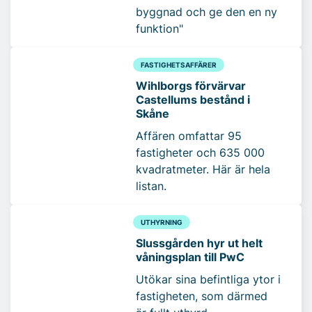
byggnad och ge den en ny
funktion"
FASTIGHETSAFFÄRER
Wihlborgs förvärvar
Castellums bestånd i
Skåne
Affären omfattar 95
fastigheter och 635 000
kvadratmeter. Här är hela
listan.
UTHYRNING
Slussgården hyr ut helt
våningsplan till PwC
Utökar sina befintliga ytor i
fastigheten, som därmed