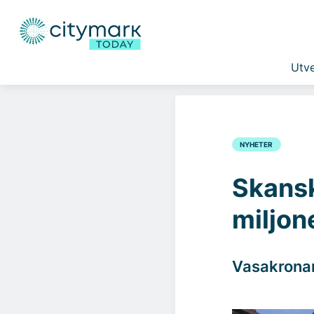
Utve
NYHETER
Skansk
miljon
Vasakronan