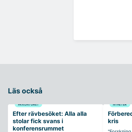
Läs också
PÅ KONTORET
NYHETER
Efter rävbesöket: Alla alla
Förbered
stolar fick svans i
kris
konferensrummet
"Forskning 