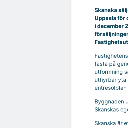
Skanska sälj
Uppsala för d
i december 2
försäljninge
Fastighetsut
Fastighetens 
fasta på gen
utformning s
uthyrbar yta
entresolplan 
Byggnaden up
Skanskas ege
Skanska är e