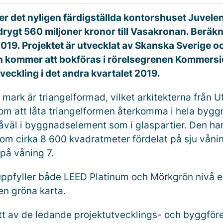
er det nyligen färdigställda kontorshuset Juvelen
rygt 560 miljoner kronor till Vasakronan. Beräkna
019. Projektet är utvecklat av Skanska Sverige o
n kommer att bokföras i rörelsegrenen Kommersie
veckling i det andra kvartalet 2019.
mark är triangelformad, vilket arkitekterna från U
om att låta triangelformen återkomma i hela byg
åväl i byggnadselement som i glaspartier. Den har
 om cirka 8 600 kvadratmeter fördelat på sju vånin
på våning 7.
pfyller både LEED Platinum och Mörkgrön nivå e
n gröna karta.
tt av de ledande projektutvecklings- och byggför