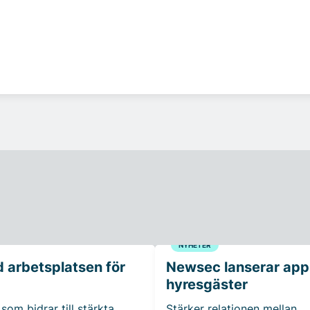
NYHETER
 arbetsplatsen för
Newsec lanserar app t
hyresgäster
som bidrar till stärkta
Stärker relationen mellan