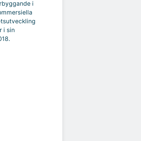
rbyggande i
ommersiella
tsutveckling
 i sin
018.