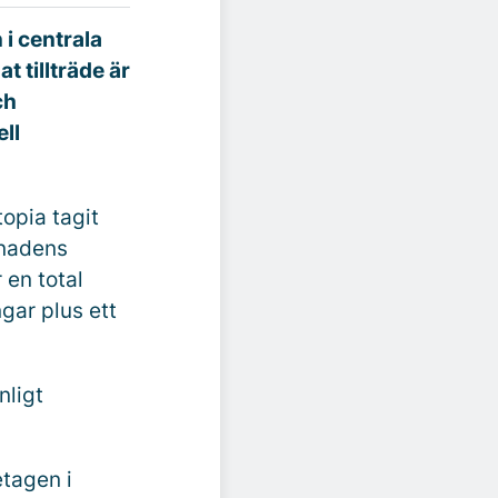
 i centrala
t tillträde är
ch
ll
topia tagit
gnadens
 en total
gar plus ett
nligt
etagen i