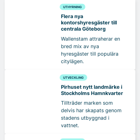
UTHYRNING
Flera nya
kontorshyresgäster till
centrala Göteborg
Wallenstam attraherar en
bred mix av nya
hyresgäster till populära
citylägen.
UTVECKLING
Pirhuset nytt landmärke i
Stockholms Hamnkvarter
Tillträder marken som
delvis har skapats genom
stadens utbyggnad i
vattnet.