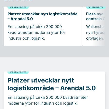
UTVECKLING
UTHYRNING
Platzer utvecklar nytt logistikområde
Flera nya ko
– Arendal 5.0
centrala Gö
En satsning på cirka 200 000
Wallenstam 
kvadratmeter moderna ytor för
nya hyresgäs
industri och logistik.
citylägen.
UTVECKLING
Platzer utvecklar nytt
logistikområde – Arendal 5.0
En satsning på cirka 200 000 kvadratmeter
moderna ytor för industri och logistik.