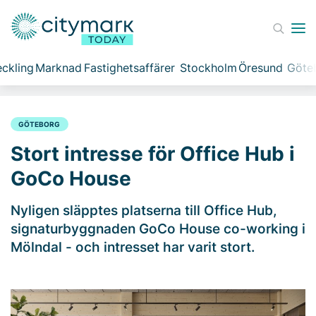
ckling
Marknad
Fastighetsaffärer
Stockholm
Öresund
Göte
GÖTEBORG
Stort intresse för Office Hub i
GoCo House
Nyligen släpptes platserna till Office Hub,
signaturbyggnaden GoCo House co-working i
Mölndal - och intresset har varit stort.