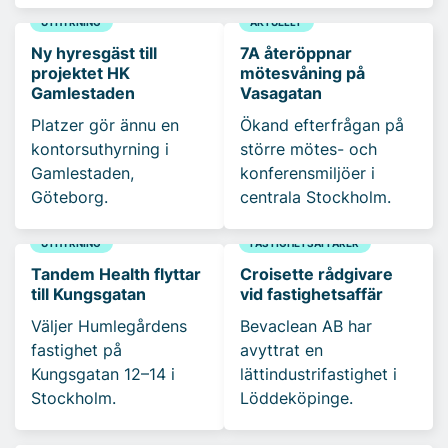
UTHYRNING
AKTUELLT
Ny hyresgäst till
7A återöppnar
projektet HK
mötesvåning på
Gamlestaden
Vasagatan
Platzer gör ännu en
Ökand efterfrågan på
kontorsuthyrning i
större mötes- och
Gamlestaden,
konferensmiljöer i
Göteborg.
centrala Stockholm.
UTHYRNING
FASTIGHETSAFFÄRER
Tandem Health flyttar
Croisette rådgivare
till Kungsgatan
vid fastighetsaffär
Väljer Humlegårdens
Bevaclean AB har
fastighet på
avyttrat en
Kungsgatan 12–14 i
lättindustrifastighet i
Stockholm.
Löddeköpinge.