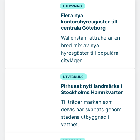
UTHYRNING
Flera nya
kontorshyresgäster till
centrala Göteborg
Wallenstam attraherar en
bred mix av nya
hyresgäster till populära
citylägen.
UTVECKLING
Pirhuset nytt landmärke i
Stockholms Hamnkvarter
Tillträder marken som
delvis har skapats genom
stadens utbyggnad i
vattnet.