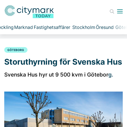
ckling
Marknad
Fastighetsaffärer
Stockholm
Öresund
Göte
GÖTEBORG
Storuthyrning för Svenska Hus
Svenska Hus hyr ut 9 500 kvm i Götebor
g.