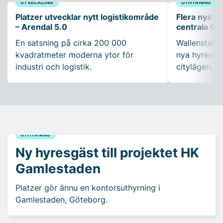
UTVECKLING
UTHYRNING
Platzer utvecklar nytt logistikområde
Flera nya ko
– Arendal 5.0
centrala Gö
En satsning på cirka 200 000
Wallenstam 
kvadratmeter moderna ytor för
nya hyresgäs
industri och logistik.
citylägen.
UTHYRNING
Ny hyresgäst till projektet HK
Gamlestaden
Platzer gör ännu en kontorsuthyrning i
Gamlestaden, Göteborg.
AKTUELLT
UTHYRNING