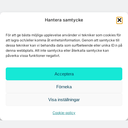
Hantera samtycke
Mest lästa
För att ge bästa möjliga upplevelse använder vi tekniker som cookies för
Platzer utvecklar nytt logistikområde –
att lagra och/eller komma åt enhetsinformation. Genom att samtycke till
Arendal 5.0
dessa tekniker kan vi behandla data som surfbeteende eller unika ID:n på
denna webbplats. Att inte samtycka eller återkalla samtycke kan
påverka vissa funktioner negativt.
Ny hyresgäst till projektet HK Gamlestaden
Acceptera
Tandem Health flyttar till Kungsgatan
Förneka
Visa inställningar
Croisette rådgivare vid fastighetsaffär
Cookie-policy