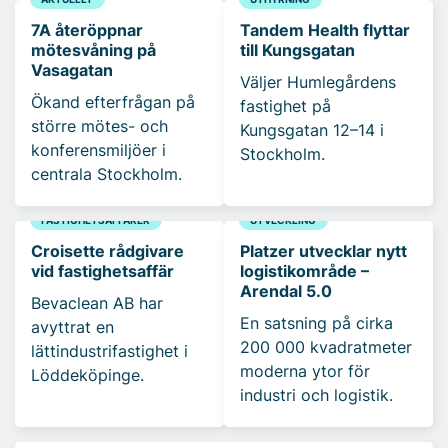
7A återöppnar
Tandem Health flyttar
mötesvåning på
till Kungsgatan
Vasagatan
Väljer Humlegårdens
Ökand efterfrågan på
fastighet på
större mötes- och
Kungsgatan 12–14 i
konferensmiljöer i
Stockholm.
centrala Stockholm.
FASTIGHETSAFFÄRER
UTVECKLING
Croisette rådgivare
Platzer utvecklar nytt
vid fastighetsaffär
logistikområde –
Arendal 5.0
Bevaclean AB har
En satsning på cirka
avyttrat en
200 000 kvadratmeter
lättindustrifastighet i
moderna ytor för
Löddeköpinge.
industri och logistik.