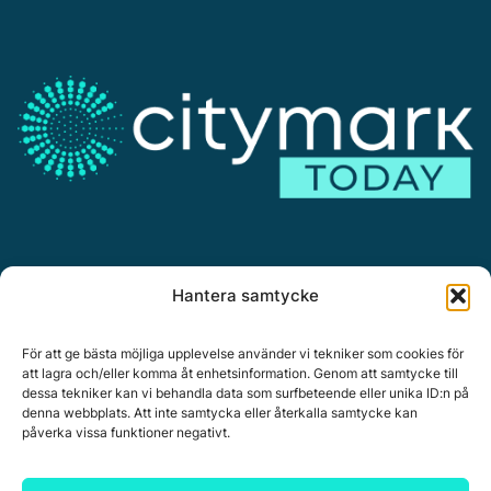
Annonsera
Hantera samtycke
Om Citymark.today
Personuppgiftspolicy
För att ge bästa möjliga upplevelse använder vi tekniker som cookies för
att lagra och/eller komma åt enhetsinformation. Genom att samtycke till
dessa tekniker kan vi behandla data som surfbeteende eller unika ID:n på
denna webbplats. Att inte samtycka eller återkalla samtycke kan
påverka vissa funktioner negativt.
Citymark, Östernäsvägen 1, 827 32 Ljusdal
www.citymark.se
, Tel. växel 0651-15050,
Policy för